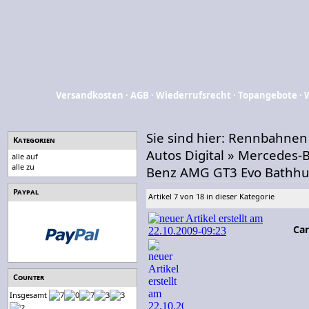
Versandkosten
·
AGB
·
Wiederrufsrecht
·
Topangebote
·
Sie sind hier:
Rennbahnen
Kategorien
Autos Digital
»
Mercedes-
alle auf
alle zu
Benz AMG GT3 Evo Bathhu
Paypal
Artikel 7 von 18 in dieser Kategorie
Car
Counter
Insgesamt