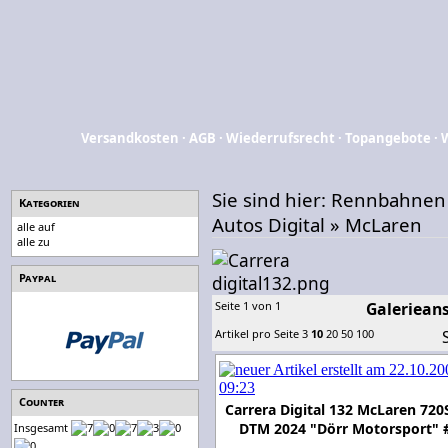
Versandkosten
·
AGB
·
Wiederrufsrecht
·
Topangebote
·
Sie sind hier:
Rennbahnen
Kategorien
Autos Digital
»
McLaren
alle auf
alle zu
Paypal
Seite 1 von 1
Galerieans
Artikel pro Seite
3
10
20
50
100
Counter
Carrera Digital 132 McLaren 720
DTM 2024 "Dörr Motorsport" 
Insgesamt