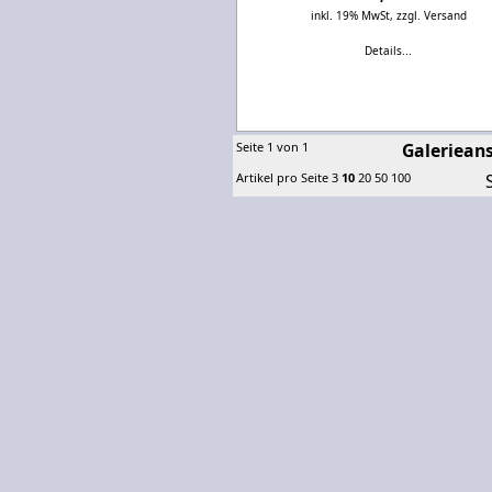
inkl. 19% MwSt,
zzgl. Versand
Details...
Seite 1 von 1
Galerieans
Artikel pro Seite
3
10
20
50
100