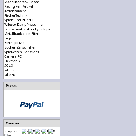
Modellboote/U-Boote
Racing Fan-Artikel
Actionkamera
FischerTechnik
Spiele und PUZZLE
Wilesco Dampfmaschinen
Fernsehmikroskop Eye Clops
Metallbaukasten Eitech
Lego
Blechspielzeug
Bücher, Zeitschriften
Spielwaren, Sonstiges
Carrera RC
Elektronik
SOLO
alle auf
alle zu
Paypal
Counter
Insgesamt