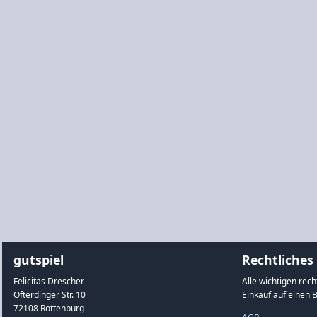
gutspiel
Rechtliches
Felicitas Drescher
Alle wichtigen rec
Ofterdinger Str. 10
Einkauf auf einen B
72108 Rottenburg