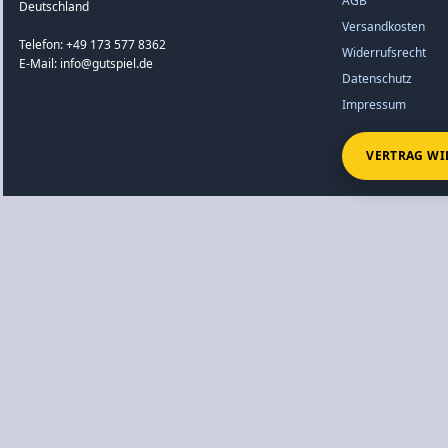
AGB
Deutschland
Versandkosten
Telefon: +49 173 577 8362
Widerrufsrecht
E-Mail: info@gutspiel.de
Datenschutz
Impressum
VERTRAG WI