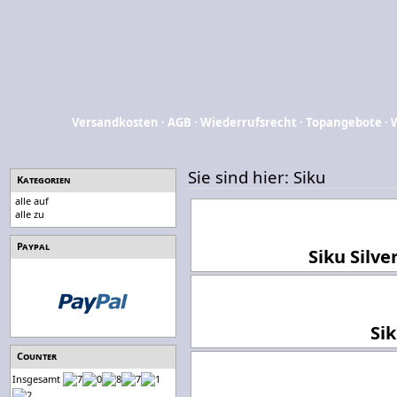
Versandkosten
·
AGB
·
Wiederrufsrecht
·
Topangebote
·
Sie sind hier:
Siku
Kategorien
alle auf
alle zu
Paypal
Siku Silve
Si
Counter
Insgesamt