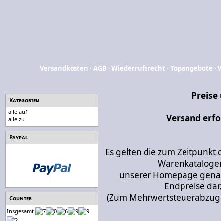
Versandkosten
·
AGB
·
Wiederrufsrecht
·
Topangebote
·
Preise
Kategorien
alle auf
Versand erfo
alle zu
Paypal
Es gelten die zum Zeitpunkt 
Warenkatalogen
unserer Homepage genann
Endpreise dar,
(Zum Mehrwertsteuerabzug be
Counter
Insgesamt