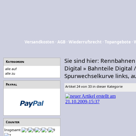
Versandkosten
·
AGB
·
Wiederrufsrecht
·
Topangebote
·
Sie sind hier:
Rennbahnen
Kategorien
Digital
»
Bahnteile Digital 
alle auf
alle zu
Spurwechselkurve links, 
Paypal
Artikel 24 von 33 in dieser Kategorie
Counter
Insgesamt