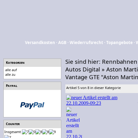
Versandkosten
·
AGB
·
Wiederrufsrecht
·
Topangebote
·
Sie sind hier:
Rennbahnen
Kategorien
Autos Digital
»
Aston Mart
alle auf
alle zu
Vantage GTE "Aston Martin
Paypal
Artikel 5 von 8 in dieser Kategorie
Counter
Insgesamt