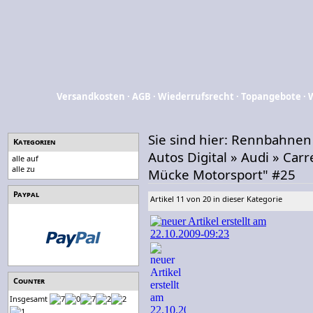
Versandkosten
·
AGB
·
Wiederrufsrecht
·
Topangebote
·
Sie sind hier:
Rennbahnen
Kategorien
Autos Digital
»
Audi
»
Carr
alle auf
alle zu
Mücke Motorsport" #25
Paypal
Artikel 11 von 20 in dieser Kategorie
Counter
Insgesamt