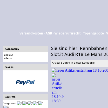
Versandkosten
·
AGB
·
Wiederrufsrecht
·
Topangebote
·
Sie sind hier:
Rennbahnen
Kategorien
Slot.it Audi R18 Le Mans 2
alle auf
alle zu
Artikel 6 von 9 in dieser Kategorie
Paypal
Counter
Insgesamt