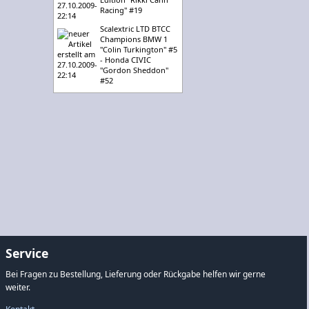
Racing" #19
Scalextric LTD BTCC
Champions BMW 1
"Colin Turkington" #5
- Honda CIVIC
"Gordon Sheddon"
#52
Service
Bei Fragen zu Bestellung, Lieferung oder Rückgabe helfen wir gerne
weiter.