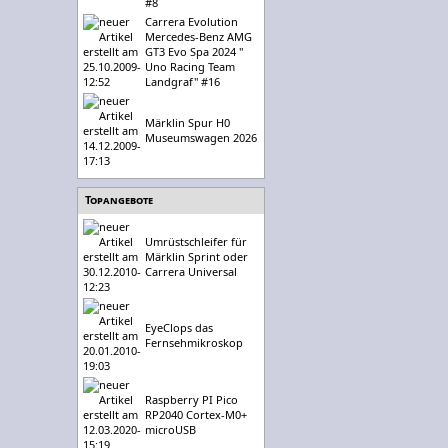
#8
Carrera Evolution
Mercedes-Benz AMG
GT3 Evo Spa 2024 "
Uno Racing Team
Landgraf" #16
Märklin Spur H0
Museumswagen 2026
Topangebote
Umrüstschleifer für
Märklin Sprint oder
Carrera Universal
EyeClops das
Fernsehmikroskop
Raspberry PI Pico
RP2040 Cortex-M0+
microUSB