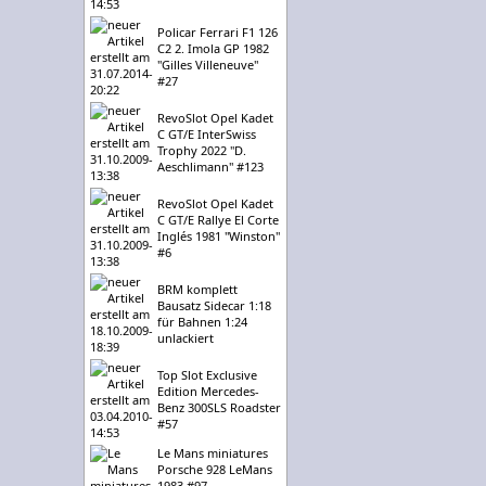
Policar Ferrari F1 126
C2 2. Imola GP 1982
"Gilles Villeneuve"
#27
RevoSlot Opel Kadet
C GT/E InterSwiss
Trophy 2022 "D.
Aeschlimann" #123
RevoSlot Opel Kadet
C GT/E Rallye El Corte
Inglés 1981 "Winston"
#6
BRM komplett
Bausatz Sidecar 1:18
für Bahnen 1:24
unlackiert
Top Slot Exclusive
Edition Mercedes-
Benz 300SLS Roadster
#57
Le Mans miniatures
Porsche 928 LeMans
1983 #97