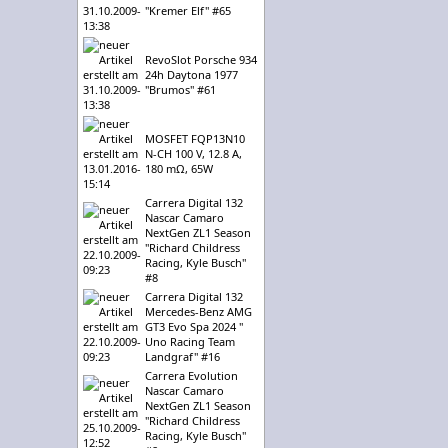
"Kremer Elf" #65
RevoSlot Porsche 934
24h Daytona 1977
"Brumos" #61
MOSFET FQP13N10
N-CH 100 V, 12.8 A,
180 mΩ, 65W
Carrera Digital 132
Nascar Camaro
NextGen ZL1 Season
"Richard Childress
Racing, Kyle Busch"
#8
Carrera Digital 132
Mercedes-Benz AMG
GT3 Evo Spa 2024 "
Uno Racing Team
Landgraf" #16
Carrera Evolution
Nascar Camaro
NextGen ZL1 Season
"Richard Childress
Racing, Kyle Busch"