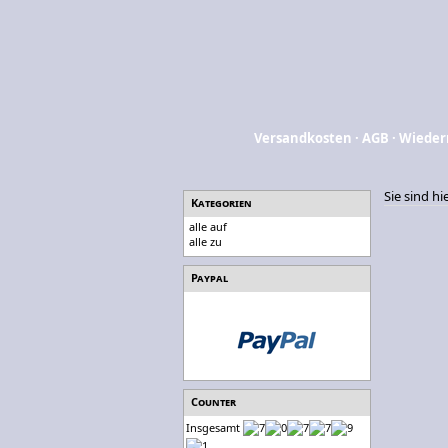
Versandkosten
·
AGB
·
Wieder
Sie sind hi
Kategorien
alle auf
alle zu
Paypal
Counter
Insgesamt