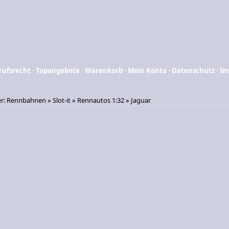
rufsrecht
·
Topangebote
·
Warenkorb
·
Mein Konto
·
Datenschutz
·
Im
er:
Rennbahnen
»
Slot-it
»
Rennautos 1:32
»
Jaguar