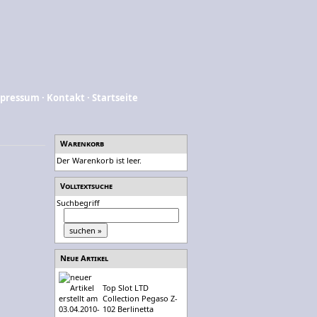
pressum
·
Kontakt
·
Startseite
Warenkorb
Der Warenkorb ist leer.
Volltextsuche
Suchbegriff
Neue Artikel
Top Slot LTD
Collection Pegaso Z-
102 Berlinetta