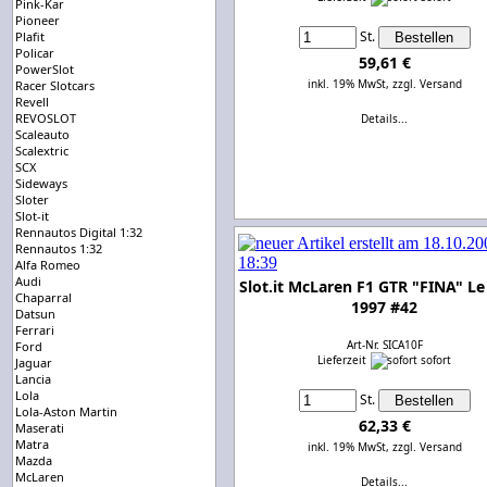
Pink-Kar
Pioneer
St.
Plafit
Policar
59,61 €
PowerSlot
inkl. 19% MwSt,
zzgl. Versand
Racer Slotcars
Revell
REVOSLOT
Details...
Scaleauto
Scalextric
SCX
Sideways
Sloter
Slot-it
Rennautos Digital 1:32
Rennautos 1:32
Alfa Romeo
Audi
Slot.it McLaren F1 GTR "FINA" L
Chaparral
1997 #42
Datsun
Ferrari
Art-Nr. SICA10F
Ford
Lieferzeit
sofort
Jaguar
Lancia
Lola
St.
Lola-Aston Martin
62,33 €
Maserati
Matra
inkl. 19% MwSt,
zzgl. Versand
Mazda
McLaren
Details...