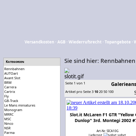
Versandkosten
·
AGB
·
Wiederrufsrecht
·
Topangebote
·
Sie sind hier:
Rennbahnen
Kategorien
Rennbahnen
AUTOart
Avant Slot
BRM
Seite 1 von 1
Galerieans
Carrera
Cartrix
Artikel pro Seite
3
10
20
50
100
Fly
GB-Track
Le Mans miniatures
Monogram
Slot.it McLaren F1 GTR "Yellow
MRRC
MSC
Dunlop" 3rd. Montegi 2002 #
Ninco
NSR
Art-Nr. SICA10G
Parma
Lieferzeit
sofort