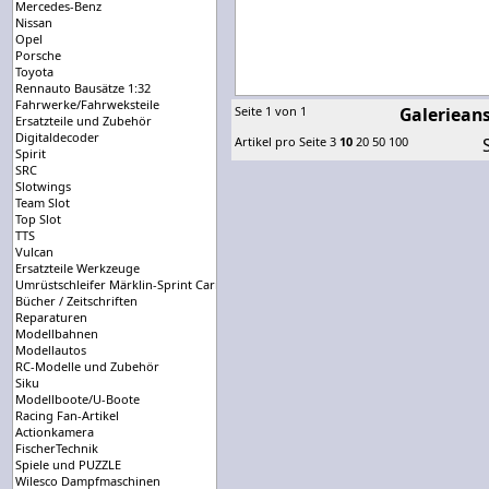
Mercedes-Benz
Nissan
Opel
Porsche
Toyota
Rennauto Bausätze 1:32
Fahrwerke/Fahrweksteile
Seite 1 von 1
Galerieans
Ersatzteile und Zubehör
Digitaldecoder
Artikel pro Seite
3
10
20
50
100
Spirit
SRC
Slotwings
Team Slot
Top Slot
TTS
Vulcan
Ersatzteile Werkzeuge
Umrüstschleifer Märklin-Sprint Carrera-Universal
Bücher / Zeitschriften
Reparaturen
Modellbahnen
Modellautos
RC-Modelle und Zubehör
Siku
Modellboote/U-Boote
Racing Fan-Artikel
Actionkamera
FischerTechnik
Spiele und PUZZLE
Wilesco Dampfmaschinen