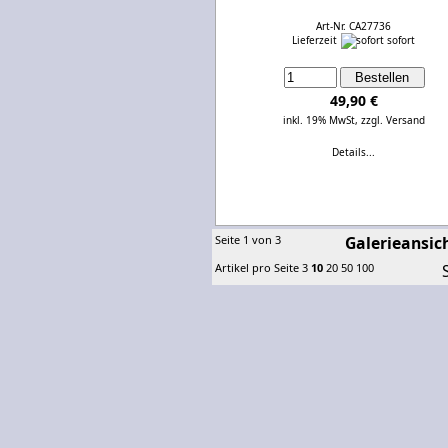
Art-Nr. CA27736
Lieferzeit
sofort
49,90 €
inkl. 19% MwSt,
zzgl. Versand
Details...
Seite 1 von 3
Galerieansic
Artikel pro Seite
3
10
20
50
100