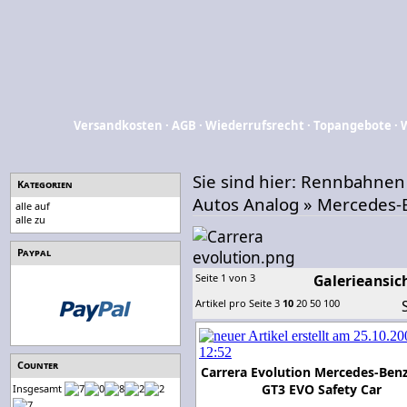
Versandkosten
·
AGB
·
Wiederrufsrecht
·
Topangebote
·
Sie sind hier:
Rennbahnen
Kategorien
Autos Analog
»
Mercedes-
alle auf
alle zu
Paypal
Seite 1 von 3
Galerieansic
Artikel pro Seite
3
10
20
50
100
Counter
Carrera Evolution Mercedes-Be
GT3 EVO Safety Car
Insgesamt