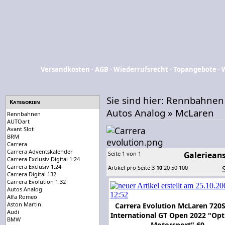
Versandkosten
·
AGB
·
Wiederrufsrecht
·
Topangebote
·
Sie sind hier:
Rennbahnen
Kategorien
Autos Analog
»
McLaren
Rennbahnen
AUTOart
Avant Slot
BRM
Carrera
Carrera Adventskalender
Seite 1 von 1
Galerieans
Carrera Exclusiv Digital 1:24
Carrera Exclusiv 1:24
Artikel pro Seite
3
10
20
50
100
Carrera Digital 132
Carrera Evolution 1:32
Autos Analog
Alfa Romeo
Aston Martin
Carrera Evolution McLaren 720
Audi
International GT Open 2022 "O
BMW
Motorsport" 69