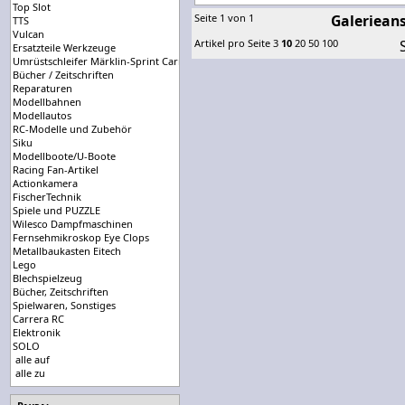
Top Slot
Seite 1 von 1
Galerieans
TTS
Vulcan
Artikel pro Seite
3
10
20
50
100
Ersatzteile Werkzeuge
Umrüstschleifer Märklin-Sprint Carrera-Universal
Bücher / Zeitschriften
Reparaturen
Modellbahnen
Modellautos
RC-Modelle und Zubehör
Siku
Modellboote/U-Boote
Racing Fan-Artikel
Actionkamera
FischerTechnik
Spiele und PUZZLE
Wilesco Dampfmaschinen
Fernsehmikroskop Eye Clops
Metallbaukasten Eitech
Lego
Blechspielzeug
Bücher, Zeitschriften
Spielwaren, Sonstiges
Carrera RC
Elektronik
SOLO
alle auf
alle zu