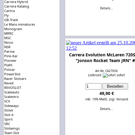
Carrera Hybrid
Carrera Katalog
Details...
Cartrix
Fly
GB-Track
Le Mans miniatures
Monogram
MRRC
MSC
Ninco
NSR
Parma
Carrera Evolution McLaren 720
Pink-Kar
"Jonson Rocket Team JRN" 
Pioneer
Plafit
Policar
Art-Nr. CA27656
PowerSlot
Lieferzeit
sofort
Racer Slotcars
Revell
REVOSLOT
Scaleauto
49,90 €
Scalextric
inkl. 19% MwSt,
zzgl. Versand
SCX
Sideways
Details...
Sloter
Slot-it
Spirit
SRC
Slotwings
Team Slot