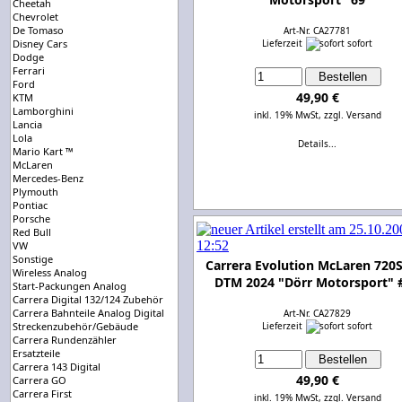
Cheetah
Chevrolet
De Tomaso
Art-Nr. CA27781
Disney Cars
Lieferzeit
sofort
Dodge
Ferrari
Ford
49,90 €
KTM
Lamborghini
inkl. 19% MwSt,
zzgl. Versand
Lancia
Lola
Details...
Mario Kart ™
McLaren
Mercedes-Benz
Plymouth
Pontiac
Porsche
Red Bull
VW
Sonstige
Carrera Evolution McLaren 720
Wireless Analog
DTM 2024 "Dörr Motorsport" 
Start-Packungen Analog
Carrera Digital 132/124 Zubehör
Carrera Bahnteile Analog Digital
Art-Nr. CA27829
Streckenzubehör/Gebäude
Lieferzeit
sofort
Carrera Rundenzähler
Ersatzteile
Carrera 143 Digital
49,90 €
Carrera GO
Carrera First
inkl. 19% MwSt,
zzgl. Versand