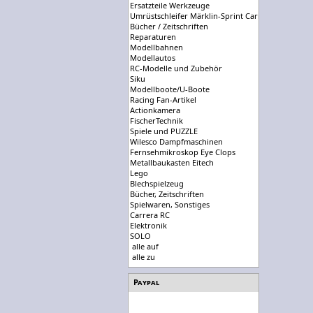
Ersatzteile Werkzeuge
Umrüstschleifer Märklin-Sprint Carrera-Universal
Bücher / Zeitschriften
Reparaturen
Modellbahnen
Modellautos
RC-Modelle und Zubehör
Siku
Modellboote/U-Boote
Racing Fan-Artikel
Actionkamera
FischerTechnik
Spiele und PUZZLE
Wilesco Dampfmaschinen
Fernsehmikroskop Eye Clops
Metallbaukasten Eitech
Lego
Blechspielzeug
Bücher, Zeitschriften
Spielwaren, Sonstiges
Carrera RC
Elektronik
SOLO
alle auf
alle zu
Paypal