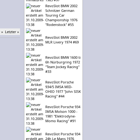
RevoSlot BMW 2002
Schnitzer German
Touring Car
Championship 1976
"Rodenstock" #55
 »
Letzter »
RevoSlot BMW 2002
MLR Livery 1974 #69
RevoSlot BMW 1600 ti
6h Nürburgring 1972
"Team Jockey Racing"
#33
RevoSlot Porsche
934/5 IMSA MID-
OHIO 1977 "John SISK
Racing" #44
RevoSlot Porsche 934
IMSA Molson 1000 -
1981 "Elektrodyne-
Momo Racing" #91
RevoSlot Porsche 934
24h Le Mans 1976