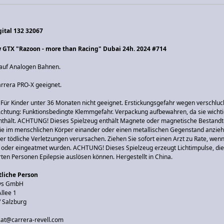
gital 132 32067
 GTX "Razoon - more than Racing" Dubai 24h. 2024 #714
 auf Analogen Bahnen.
arrera PRO-X geeignet.
ür Kinder unter 36 Monaten nicht geeignet. Erstickungsgefahr wegen verschluc
 Achtung: Funktionsbedingte Klemmgefahr. Verpackung aufbewahren, da sie wicht
nthält. ACHTUNG! Dieses Spielzeug enthält Magnete oder magnetische Bestandte
ie im menschlichen Körper einander oder einen metallischen Gegenstand anzie
r tödliche Verletzungen verursachen. Ziehen Sie sofort einen Arzt zu Rate, we
t oder eingeatmet wurden. ACHTUNG! Dieses Spielzeug erzeugt Lichtimpulse, die
erten Personen Epilepsie auslösen können. Hergestellt in China.
liche Person
oys GmbH
llee 1
/ Salzburg
o.at@carrera-revell.com