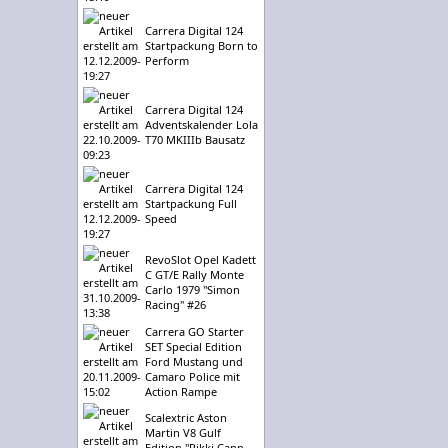
Carrera Digital 124
Startpackung Born to
Perform
Carrera Digital 124
Adventskalender Lola
T70 MKIIIb Bausatz
Carrera Digital 124
Startpackung Full
Speed
RevoSlot Opel Kadett
C GT/E Rally Monte
Carlo 1979 "Simon
Racing" #26
Carrera GO Starter
SET Special Edition
Ford Mustang und
Camaro Police mit
Action Rampe
Scalextric Aston
Martin V8 Gulf
Edition "Rikki Cann