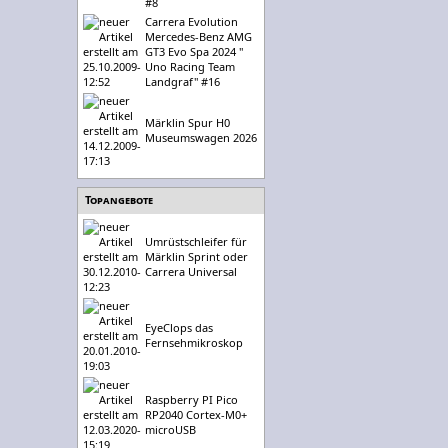
#8
Carrera Evolution
Mercedes-Benz AMG
GT3 Evo Spa 2024 "
Uno Racing Team
Landgraf" #16
Märklin Spur H0
Museumswagen 2026
Topangebote
Umrüstschleifer für
Märklin Sprint oder
Carrera Universal
EyeClops das
Fernsehmikroskop
Raspberry PI Pico
RP2040 Cortex-M0+
microUSB