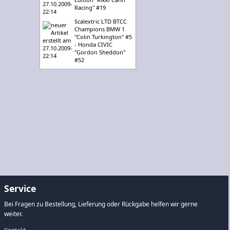
Racing" #19
Scalextric LTD BTCC
Champions BMW 1
"Colin Turkington" #5
- Honda CIVIC
"Gordon Sheddon"
#52
Service
Bei Fragen zu Bestellung, Lieferung oder Rückgabe helfen wir gerne
weiter.