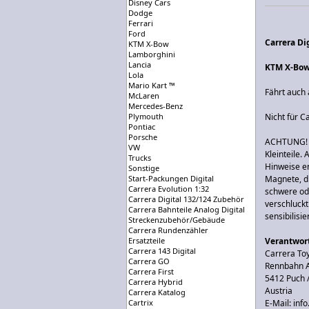
Disney Cars
Dodge
Ferrari
Ford
Carrera Di
KTM X-Bow
Lamborghini
Lancia
KTM X-Bow
Lola
Mario Kart ™
Fährt auch
McLaren
Mercedes-Benz
Plymouth
Nicht für C
Pontiac
Porsche
ACHTUNG! F
VW
Kleinteile.
Trucks
Hinweise e
Sonstige
Start-Packungen Digital
Magnete, d
Carrera Evolution 1:32
schwere ode
Carrera Digital 132/124 Zubehör
verschluck
Carrera Bahnteile Analog Digital
sensibilisi
Streckenzubehör/Gebäude
Carrera Rundenzähler
Ersatzteile
Verantwort
Carrera 143 Digital
Carrera T
Carrera GO
Rennbahn A
Carrera First
5412 Puch 
Carrera Hybrid
Austria
Carrera Katalog
Cartrix
E-Mail: inf