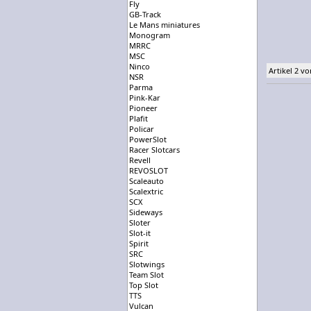
Fly
GB-Track
Le Mans miniatures
Monogram
MRRC
MSC
Ninco
Artikel 2 vo
NSR
Parma
Pink-Kar
Pioneer
Plafit
Policar
PowerSlot
Racer Slotcars
Revell
REVOSLOT
Scaleauto
Scalextric
SCX
Sideways
Sloter
Slot-it
Spirit
SRC
Slotwings
Team Slot
Top Slot
TTS
Vulcan