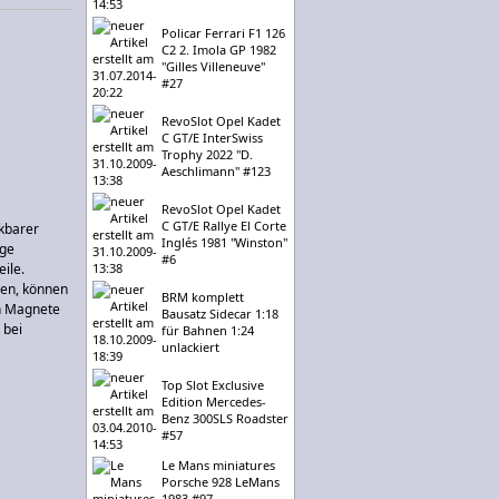
Policar Ferrari F1 126
C2 2. Imola GP 1982
"Gilles Villeneuve"
#27
RevoSlot Opel Kadet
C GT/E InterSwiss
Trophy 2022 "D.
Aeschlimann" #123
RevoSlot Opel Kadet
C GT/E Rallye El Corte
kbarer
Inglés 1981 "Winston"
ige
#6
ile.
hen, können
BRM komplett
nn Magnete
Bausatz Sidecar 1:18
 bei
für Bahnen 1:24
unlackiert
Top Slot Exclusive
Edition Mercedes-
Benz 300SLS Roadster
#57
Le Mans miniatures
Porsche 928 LeMans
1983 #97