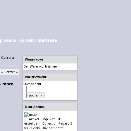
pressum
·
Kontakt
·
Startseite
»
Carrera
Warenkorb
Der Warenkorb ist leer.
 »
Letzter »
Volltextsuche
 - more
Suchbegriff
Neue Artikel
Top Slot LTD
Collection Pegaso Z-
102 Berlinetta