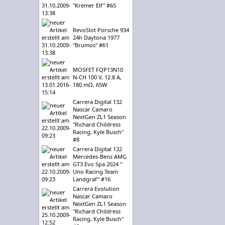
"Kremer Elf" #65
RevoSlot Porsche 934
24h Daytona 1977
"Brumos" #61
MOSFET FQP13N10
N-CH 100 V, 12.8 A,
180 mΩ, 65W
Carrera Digital 132
Nascar Camaro
NextGen ZL1 Season
"Richard Childress
Racing, Kyle Busch"
#8
Carrera Digital 132
Mercedes-Benz AMG
GT3 Evo Spa 2024 "
Uno Racing Team
Landgraf" #16
Carrera Evolution
Nascar Camaro
NextGen ZL1 Season
"Richard Childress
Racing, Kyle Busch"