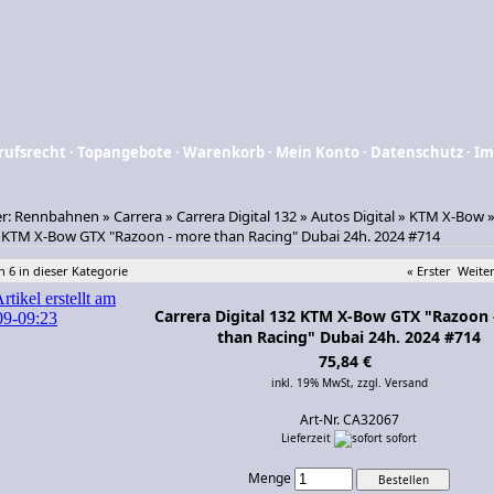
rufsrecht
·
Topangebote
·
Warenkorb
·
Mein Konto
·
Datenschutz
·
Im
er:
Rennbahnen
»
Carrera
»
Carrera Digital 132
»
Autos Digital
»
KTM X-Bow
2 KTM X-Bow GTX "Razoon - more than Racing" Dubai 24h. 2024 #714
n 6 in dieser Kategorie
« Erster
Weiter
Carrera Digital 132 KTM X-Bow GTX "Razoon
than Racing" Dubai 24h. 2024 #714
75,84 €
inkl. 19% MwSt,
zzgl. Versand
Art-Nr. CA32067
Lieferzeit
sofort
Menge