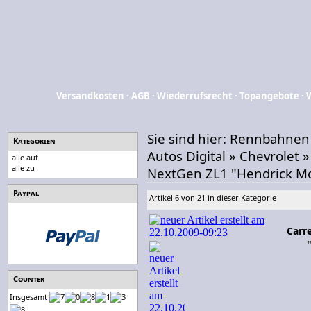
Versandkosten
·
AGB
·
Wiederrufsrecht
·
Topangebote
·
Sie sind hier:
Rennbahnen
Kategorien
Autos Digital
»
Chevrolet
alle auf
alle zu
NextGen ZL1 "Hendrick Mo
Paypal
Artikel 6 von 21 in dieser Kategorie
Carr
Counter
Insgesamt