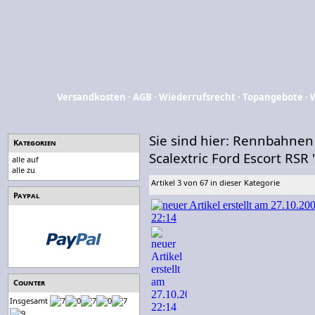
Versandkosten
·
AGB
·
Wiederrufsrecht
·
Topangebote
·
Sie sind hier:
Rennbahnen
Kategorien
Scalextric Ford Escort RSR
alle auf
alle zu
Artikel 3 von 67 in dieser Kategorie
Paypal
Counter
Insgesamt