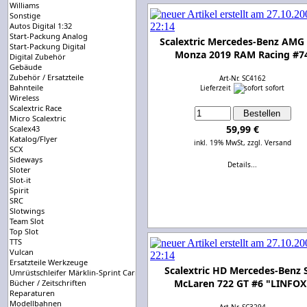
Williams
Sonstige
Autos Digital 1:32
Start-Packung Analog
Scalextric Mercedes-Benz AMG
Start-Packung Digital
Monza 2019 RAM Racing #7
Digital Zubehör
Gebäude
Zubehör / Ersatzteile
Art-Nr. SC4162
Bahnteile
Lieferzeit
sofort
Wireless
Scalextric Race
Micro Scalextric
59,99 €
Scalex43
Katalog/Flyer
inkl. 19% MwSt,
zzgl. Versand
SCX
Sideways
Details...
Sloter
Slot-it
Spirit
SRC
Slotwings
Team Slot
Top Slot
TTS
Vulcan
Ersatzteile Werkzeuge
Scalextric HD Mercedes-Benz 
Umrüstschleifer Märklin-Sprint Carrera-Universal
McLaren 722 GT #6 "LINFOX
Bücher / Zeitschriften
Reparaturen
Modellbahnen