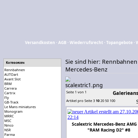
Versandkosten
·
AGB
·
Wiederrufsrecht
·
Topangebote
·
Sie sind hier:
Rennbahnen
Kategorien
Mercedes-Benz
Rennbahnen
AUTOart
Avant Slot
BRM
Carrera
Seite 1 von 1
Galerieans
Cartrix
Fly
Artikel pro Seite
3
10
20
50
100
GB-Track
Le Mans miniatures
Monogram
MRRC
MSC
Scalextric Mercedes-Benz AMG
Ninco
"RAM Racing D2" #8
NSR
Parma