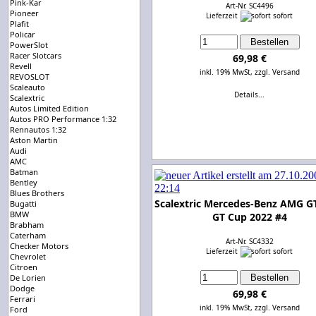
Pink-Kar
Art-Nr. SC4496
Pioneer
Lieferzeit
sofort
Plafit
Policar
PowerSlot
Racer Slotcars
69,98 €
Revell
inkl. 19% MwSt,
zzgl. Versand
REVOSLOT
Scaleauto
Details...
Scalextric
Autos Limited Edition
Autos PRO Performance 1:32
Rennautos 1:32
Aston Martin
Audi
AMC
Batman
Bentley
Blues Brothers
Scalextric Mercedes-Benz AMG G
Bugatti
BMW
GT Cup 2022 #4
Brabham
Caterham
Art-Nr. SC4332
Checker Motors
Lieferzeit
sofort
Chevrolet
Citroen
De Lorien
Dodge
69,98 €
Ferrari
inkl. 19% MwSt,
zzgl. Versand
Ford