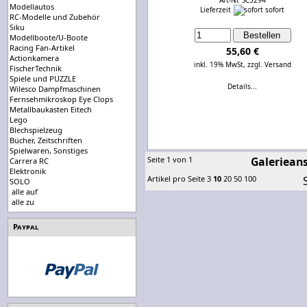
Art-Nr. SC3294
Modellautos
Lieferzeit
sofort
RC-Modelle und Zubehör
Siku
Modellboote/U-Boote
Racing Fan-Artikel
55,60 €
Actionkamera
inkl. 19% MwSt,
zzgl. Versand
FischerTechnik
Spiele und PUZZLE
Details...
Wilesco Dampfmaschinen
Fernsehmikroskop Eye Clops
Metallbaukasten Eitech
Lego
Blechspielzeug
Bücher, Zeitschriften
Spielwaren, Sonstiges
Seite 1 von 1
Galerieans
Carrera RC
Elektronik
Artikel pro Seite
3
10
20
50
100
SOLO
alle auf
alle zu
Paypal