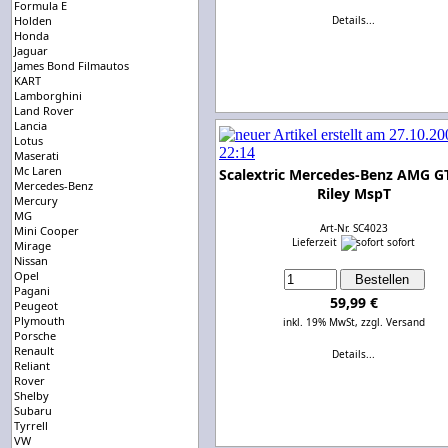
Formula E
Holden
Details...
Honda
Jaguar
James Bond Filmautos
KART
Lamborghini
Land Rover
Lancia
Lotus
Maserati
Mc Laren
Scalextric Mercedes-Benz AMG G
Mercedes-Benz
Riley MspT
Mercury
MG
Art-Nr. SC4023
Mini Cooper
Lieferzeit
sofort
Mirage
Nissan
Opel
Pagani
59,99 €
Peugeot
Plymouth
inkl. 19% MwSt,
zzgl. Versand
Porsche
Renault
Details...
Reliant
Rover
Shelby
Subaru
Tyrrell
VW