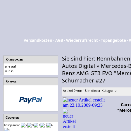
Versandkosten
·
AGB
·
Wiederrufsrecht
·
Topangebote
·
Sie sind hier:
Rennbahnen
Kategorien
Autos Digital
»
Mercedes-
alle auf
alle zu
Benz AMG GT3 EVO "Merc
Schumacher #27
Paypal
Artikel 9 von 18 in dieser Kategorie
Carr
"Merc
Counter
Insgesamt