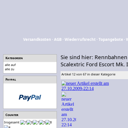
Versandkosten
·
AGB
·
Wiederrufsrecht
·
Topangebote
·
Sie sind hier:
Rennbahnen
Kategorien
Scalextric Ford Escort Mk.
alle auf
alle zu
Artikel 12 von 67 in dieser Kategorie
Paypal
Counter
Insgesamt