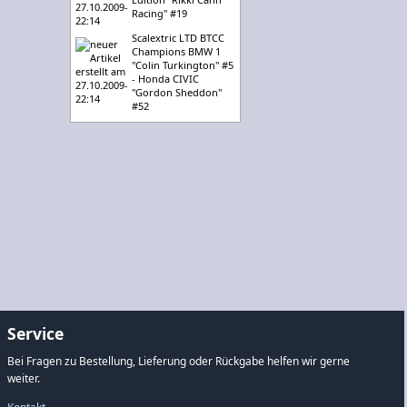
Racing" #19
Scalextric LTD BTCC
Champions BMW 1
"Colin Turkington" #5
- Honda CIVIC
"Gordon Sheddon"
#52
Service
Bei Fragen zu Bestellung, Lieferung oder Rückgabe helfen wir gerne
weiter.