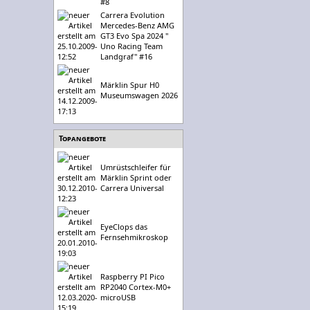
#8
Carrera Evolution
Mercedes-Benz AMG
GT3 Evo Spa 2024 "
Uno Racing Team
Landgraf" #16
Märklin Spur H0
Museumswagen 2026
Topangebote
Umrüstschleifer für
Märklin Sprint oder
Carrera Universal
EyeClops das
Fernsehmikroskop
Raspberry PI Pico
RP2040 Cortex-M0+
microUSB