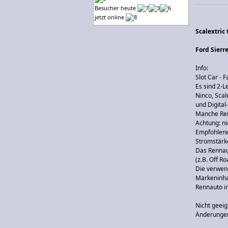
Besucher heute
jetzt online
Scalextric
Ford Sierre
Info:
Slot Car - 
Es sind 2-L
Ninco, Scal
und Digita
Manche Ren
Achtung: ni
Empfohlene
Stromstärk
Das Rennaut
(z.B. Off R
Die verwen
Markeninha
Rennauto in
Nicht geeig
Änderungen