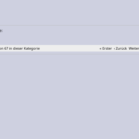
e:
von 67 in dieser Kategorie
« Erster
‹ Zurück
Weiter