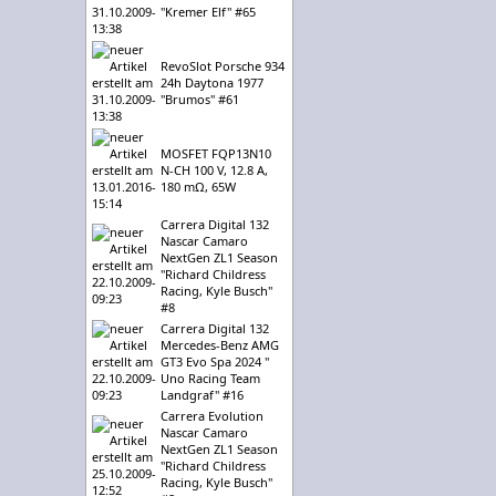
"Kremer Elf" #65
RevoSlot Porsche 934
24h Daytona 1977
"Brumos" #61
MOSFET FQP13N10
N-CH 100 V, 12.8 A,
180 mΩ, 65W
Carrera Digital 132
Nascar Camaro
NextGen ZL1 Season
"Richard Childress
Racing, Kyle Busch"
#8
Carrera Digital 132
Mercedes-Benz AMG
GT3 Evo Spa 2024 "
Uno Racing Team
Landgraf" #16
Carrera Evolution
Nascar Camaro
NextGen ZL1 Season
"Richard Childress
Racing, Kyle Busch"