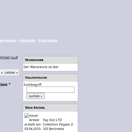
pressum
·
Kontakt
·
Startseite
 RS500 Gulf
Warenkorb
Der Warenkorb ist leer.
 »
Letzter »
Volltextsuche
tion "
Suchbegriff
Neue Artikel
Top Slot LTD
Collection Pegaso Z-
102 Berlinetta