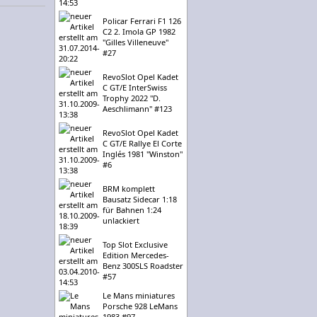
Policar Ferrari F1 126
C2 2. Imola GP 1982
"Gilles Villeneuve"
#27
RevoSlot Opel Kadet
C GT/E InterSwiss
Trophy 2022 "D.
Aeschlimann" #123
RevoSlot Opel Kadet
C GT/E Rallye El Corte
Inglés 1981 "Winston"
#6
BRM komplett
Bausatz Sidecar 1:18
für Bahnen 1:24
unlackiert
Top Slot Exclusive
Edition Mercedes-
Benz 300SLS Roadster
#57
Le Mans miniatures
Porsche 928 LeMans
1983 #97