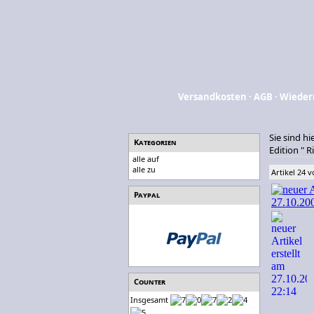
Versandkosten
·
AGB
·
Wieder
Sie sind hi
Kategorien
Edition " R
alle auf
alle zu
Artikel 24 
Paypal
Counter
Insgesamt