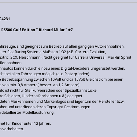
 C4231
 RS500 Gulf Edition " Richard Millar " #7
Fahrzeuge, sind geeignet zum Betrieb auf allen gängigen Autorennbahnen.
eiter Slot Racing Systeme Maßstab 1:32 (z.B. Carrera Evolution,
extric, SCX, Fleischmann). Nicht geeignet für Carrera Universal, Märklin Sprint
l-Rennbahnen.
nautos können durch einbau eines Digital-Decoders umgerüstet werden.
cht bei allen Fahrzeugen möglich (aus Platz gründen).
 Betriebsspannung zwischen 10Volt und ca.15Volt Gleichstrom bei einer
e von min. 0,8 Ampere( besser: ab 1,2 Ampere).
o ist nicht für Steilkurvenradien oder Spezialbahnstücke
oad Schienen, Hindernisfahrbahnen u.ä.) geeignet.
deten Markennamen und Markenlogos sind Eigentum der Hersteller bzw.
ber und unterliegen deren Copyright-Bestimmungen.
 detaillierter Modellausführung.
net für Kinder unter 12 Jahren.
 vorbehalten.