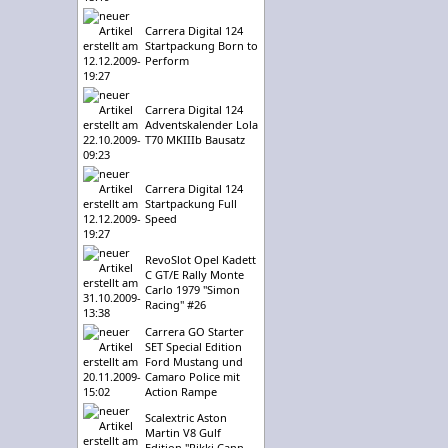
Carrera Digital 124
Startpackung Born to
Perform
Carrera Digital 124
Adventskalender Lola
T70 MKIIIb Bausatz
Carrera Digital 124
Startpackung Full
Speed
RevoSlot Opel Kadett
C GT/E Rally Monte
Carlo 1979 "Simon
Racing" #26
Carrera GO Starter
SET Special Edition
Ford Mustang und
Camaro Police mit
Action Rampe
Scalextric Aston
Martin V8 Gulf
Edition "Rikki Cann