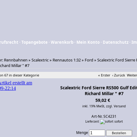
rufsrecht
·
Topangebote
·
Warenkorb
·
Mein Konto
·
Datenschutz
·
Im
er:
Rennbahnen
»
Scalextric
»
Rennautos 1:32
»
Ford
»
Scalextric Ford Sierre
ichard Millar " #7
von 67 in dieser Kategorie
« Erster
‹ Zurück
Weiter
Scalextric Ford Sierre RS500 Gulf Edi
Richard Millar " #7
59,02 €
inkl. 19% MwSt,
zzgl. Versand
Art-Nr. SC4231
Lieferzeit
sofort
Menge