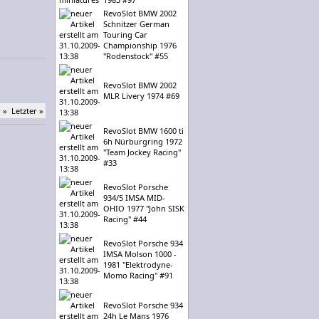
RevoSlot BMW 2002
Schnitzer German
Touring Car
Championship 1976
"Rodenstock" #55
RevoSlot BMW 2002
MLR Livery 1974 #69
 »
Letzter »
RevoSlot BMW 1600 ti
6h Nürburgring 1972
"Team Jockey Racing"
#33
RevoSlot Porsche
934/5 IMSA MID-
OHIO 1977 "John SISK
Racing" #44
RevoSlot Porsche 934
IMSA Molson 1000 -
1981 "Elektrodyne-
Momo Racing" #91
RevoSlot Porsche 934
24h Le Mans 1976