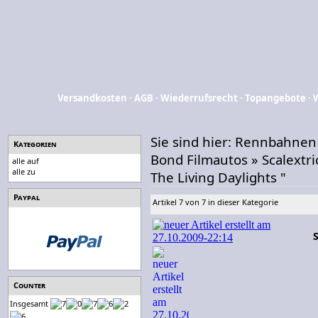
Versandkosten
·
AGB
·
Wiederrufsrecht
·
Topangebote
·
Sie sind hier:
Rennbahnen
Kategorien
Bond Filmautos
»
Scalextr
alle auf
alle zu
The Living Daylights "
Paypal
Artikel 7 von 7 in dieser Kategorie
Counter
Insgesamt