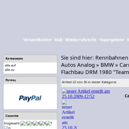
Versandkosten
·
AGB
·
Wiederrufsrecht
·
Topangebote
·
Sie sind hier:
Rennbahnen
Kategorien
Autos Analog
»
BMW
»
Car
alle auf
alle zu
Flachbau DRM 1980 "Team 
Paypal
Artikel 22 von 36 in dieser Kategorie
C
Counter
Insgesamt