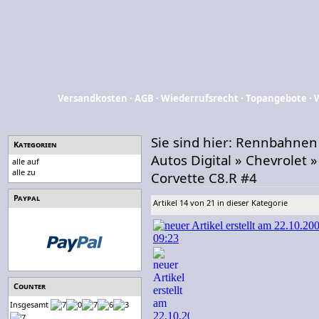
Versandkosten
·
AGB
·
Wiederrufsrecht
·
Topangebote
·
Sie sind hier:
Rennbahnen
Kategorien
Autos Digital
»
Chevrolet
alle auf
alle zu
Corvette C8.R #4
Paypal
Artikel 14 von 21 in dieser Kategorie
Counter
Insgesamt