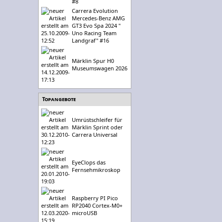
#8
Carrera Evolution
Mercedes-Benz AMG
GT3 Evo Spa 2024 "
Uno Racing Team
Landgraf" #16
Märklin Spur H0
Museumswagen 2026
Topangebote
Umrüstschleifer für
Märklin Sprint oder
Carrera Universal
EyeClops das
Fernsehmikroskop
Raspberry PI Pico
RP2040 Cortex-M0+
microUSB