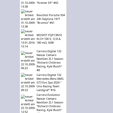
"Kremer Elf" #65
RevoSlot Porsche 934
24h Daytona 1977
"Brumos" #61
MOSFET FQP13N10
N-CH 100 V, 12.8 A,
180 mΩ, 65W
Carrera Digital 132
Nascar Camaro
NextGen ZL1 Season
"Richard Childress
Racing, Kyle Busch"
#8
Carrera Digital 132
Mercedes-Benz AMG
GT3 Evo Spa 2024 "
Uno Racing Team
Landgraf" #16
Carrera Evolution
Nascar Camaro
NextGen ZL1 Season
"Richard Childress
Racing, Kyle Busch"