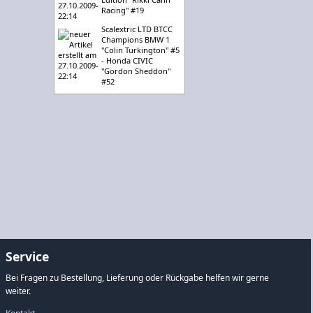
Racing" #19
Scalextric LTD BTCC
Champions BMW 1
"Colin Turkington" #5
- Honda CIVIC
"Gordon Sheddon"
#52
Service
Bei Fragen zu Bestellung, Lieferung oder Rückgabe helfen wir gerne
weiter.