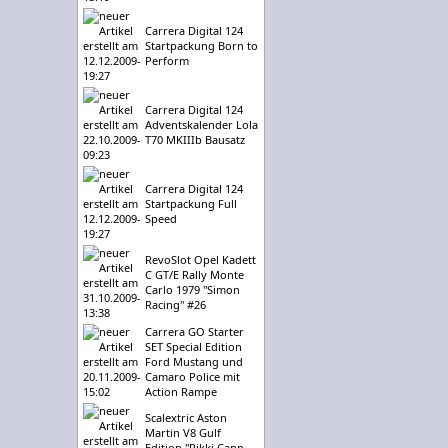
Carrera Digital 124
Startpackung Born to
Perform
Carrera Digital 124
Adventskalender Lola
T70 MKIIIb Bausatz
Carrera Digital 124
Startpackung Full
Speed
RevoSlot Opel Kadett
C GT/E Rally Monte
Carlo 1979 "Simon
Racing" #26
Carrera GO Starter
SET Special Edition
Ford Mustang und
Camaro Police mit
Action Rampe
Scalextric Aston
Martin V8 Gulf
Edition "Rikki Cann