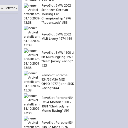
RevoSlot BMW 2002
 »
Letzter »
Schnitzer German
Touring Car
Championship 1976
"Rodenstock" #55
RevoSlot BMW 2002
MLR Livery 1974 #69
RevoSlot BMW 1600 ti
6h Nürburgring 1972
"Team Jockey Racing"
#33
RevoSlot Porsche
934/5 IMSA MID-
OHIO 1977 "John SISK
Racing" #44
RevoSlot Porsche 934
IMSA Molson 1000 -
1981 "Elektrodyne-
Momo Racing" #91
RevoSlot Porsche 934
24h Le Mans 1976