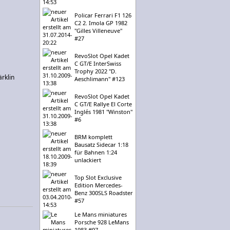
Policar Ferrari F1 126
C2 2. Imola GP 1982
"Gilles Villeneuve"
#27
RevoSlot Opel Kadet
C GT/E InterSwiss
Trophy 2022 "D.
ärklin
Aeschlimann" #123
RevoSlot Opel Kadet
C GT/E Rallye El Corte
Inglés 1981 "Winston"
#6
BRM komplett
Bausatz Sidecar 1:18
für Bahnen 1:24
unlackiert
Top Slot Exclusive
Edition Mercedes-
Benz 300SLS Roadster
#57
Le Mans miniatures
Porsche 928 LeMans
1983 #97