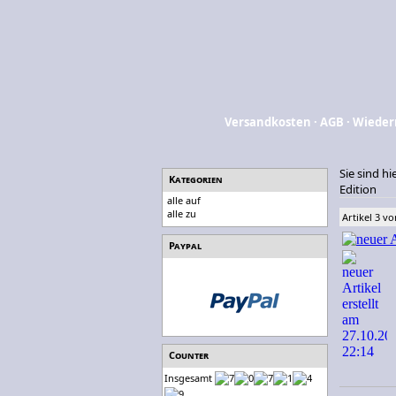
Versandkosten
·
AGB
·
Wieder
Sie sind hi
Kategorien
Edition
alle auf
alle zu
Artikel 3 vo
Paypal
Counter
Insgesamt