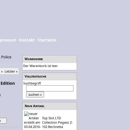
pressum
·
Kontakt
·
Startseite
 Police
Warenkorb
Der Warenkorb ist leer.
 »
Letzter »
Volltextsuche
 Edition
Suchbegriff
d
Neue Artikel
Top Slot LTD
Collection Pegaso Z-
102 Berlinetta