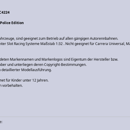
 C4224
 Police Edition
Fahrzeuge, sind geeignet zum Betrieb auf allen gängigen Autorennbahnen.
eiter Slot Racing Systeme Maßstab 1:32 . Nicht geeignet für Carrera Universal, M
deten Markennamen und Markenlogos sind Eigentum der Hersteller bzw.
ber und unterliegen deren Copyright-Bestimmungen.
 detaillierter Modellausführung.
net für Kinder unter 12 Jahren.
 vorbehalten.
e: