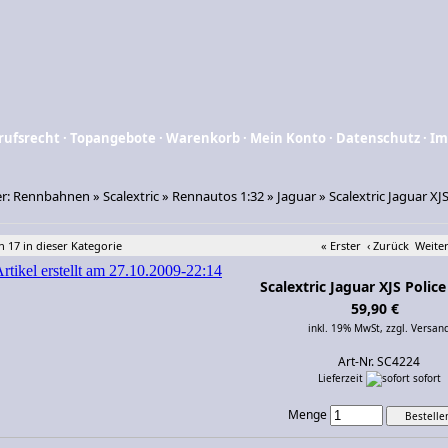
rufsrecht
·
Topangebote
·
Warenkorb
·
Mein Konto
·
Datenschutz
·
Im
er:
Rennbahnen
»
Scalextric
»
Rennautos 1:32
»
Jaguar
»
Scalextric Jaguar XJS
n 17 in dieser Kategorie
« Erster
‹ Zurück
Weiter
Scalextric Jaguar XJS Police
59,90 €
inkl. 19% MwSt,
zzgl. Versan
Art-Nr. SC4224
Lieferzeit
sofort
Menge