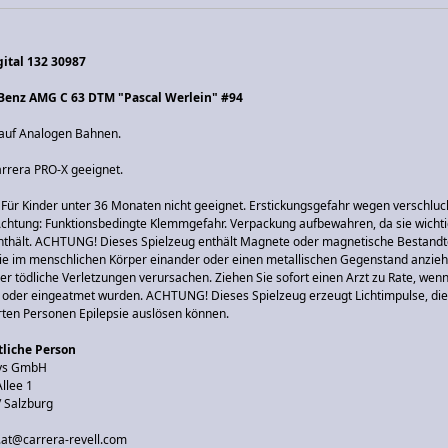
gital 132 30987
Benz AMG C 63 DTM "Pascal Werlein" #94
 auf Analogen Bahnen.
arrera PRO-X geeignet.
ür Kinder unter 36 Monaten nicht geeignet. Erstickungsgefahr wegen verschluc
 Achtung: Funktionsbedingte Klemmgefahr. Verpackung aufbewahren, da sie wicht
nthält. ACHTUNG! Dieses Spielzeug enthält Magnete oder magnetische Bestandte
ie im menschlichen Körper einander oder einen metallischen Gegenstand anzie
r tödliche Verletzungen verursachen. Ziehen Sie sofort einen Arzt zu Rate, we
t oder eingeatmet wurden. ACHTUNG! Dieses Spielzeug erzeugt Lichtimpulse, die
erten Personen Epilepsie auslösen können.
liche Person
oys GmbH
llee 1
/ Salzburg
o.at@carrera-revell.com