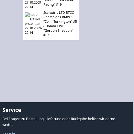
Racing" #19
Scalextric LTD BTCC
Champions BMW 1
"Colin Turkington" #5
- Honda CIVIC
"Gordon Sheddon"
#52
Service
Bei Fragen zu Bestellung, Lieferung oder Rückgabe helfen wir gerne
weiter.