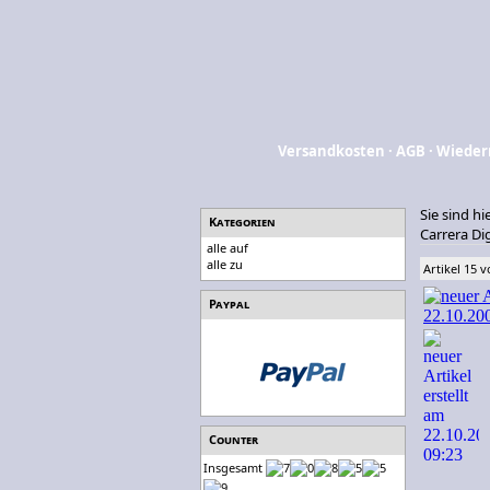
Versandkosten
·
AGB
·
Wieder
Sie sind hi
Kategorien
Carrera Di
alle auf
alle zu
Artikel 15 
Paypal
Counter
Insgesamt