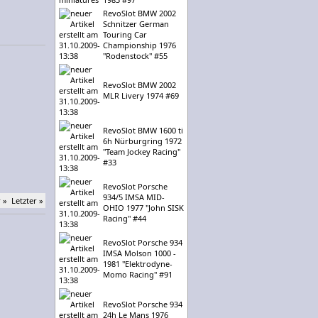
RevoSlot BMW 2002
Schnitzer German
Touring Car
Championship 1976
"Rodenstock" #55
RevoSlot BMW 2002
MLR Livery 1974 #69
RevoSlot BMW 1600 ti
6h Nürburgring 1972
"Team Jockey Racing"
#33
RevoSlot Porsche
934/5 IMSA MID-
 »
Letzter »
OHIO 1977 "John SISK
Racing" #44
RevoSlot Porsche 934
IMSA Molson 1000 -
1981 "Elektrodyne-
Momo Racing" #91
RevoSlot Porsche 934
24h Le Mans 1976