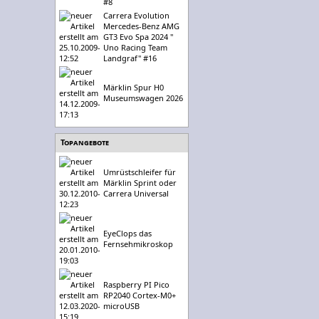
#8
Carrera Evolution
Mercedes-Benz AMG
GT3 Evo Spa 2024 "
Uno Racing Team
Landgraf" #16
Märklin Spur H0
Museumswagen 2026
Topangebote
Umrüstschleifer für
Märklin Sprint oder
Carrera Universal
EyeClops das
Fernsehmikroskop
Raspberry PI Pico
RP2040 Cortex-M0+
microUSB