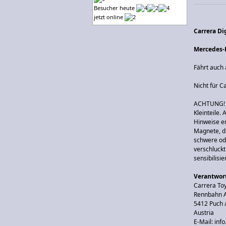
Besucher heute
jetzt online
Carrera Di
Mercedes-
Fährt auch
Nicht für C
ACHTUNG! F
Kleinteile.
Hinweise e
Magnete, d
schwere ode
verschluck
sensibilisi
Verantwort
Carrera T
Rennbahn A
5412 Puch 
Austria
E-Mail: inf