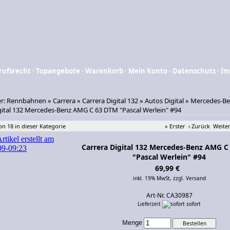
rufsrecht
·
Topangebote
·
Warenkorb
·
Mein Konto
·
Datenschutz
·
Im
er:
Rennbahnen
»
Carrera
»
Carrera Digital 132
»
Autos Digital
»
Mercedes-Be
gital 132 Mercedes-Benz AMG C 63 DTM "Pascal Werlein" #94
von 18 in dieser Kategorie
« Erster
‹ Zurück
Weiter
Carrera Digital 132 Mercedes-Benz AMG 
"Pascal Werlein" #94
69,99 €
inkl. 19% MwSt,
zzgl. Versand
Art-Nr. CA30987
Lieferzeit
sofort
Menge