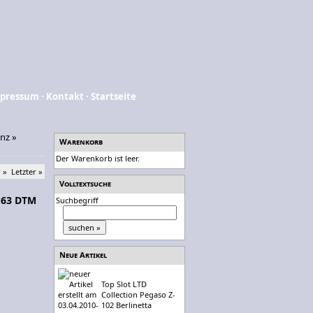
pressum
·
Kontakt
·
Startseite
nz
»
Warenkorb
Der Warenkorb ist leer.
 »
Letzter »
Volltextsuche
C 63 DTM
Suchbegriff
Neue Artikel
Top Slot LTD
Collection Pegaso Z-
102 Berlinetta