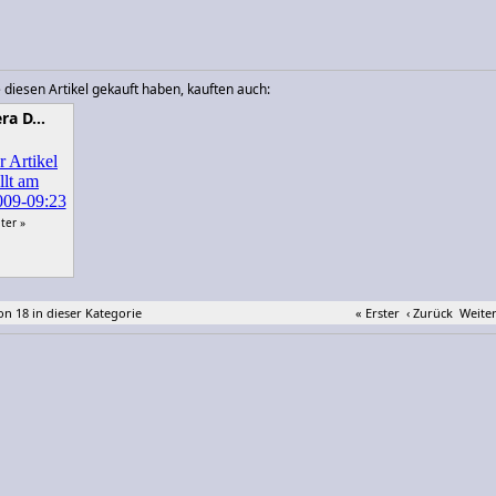
 diesen Artikel gekauft haben, kauften auch:
era D…
ter »
von 18 in dieser Kategorie
« Erster
‹ Zurück
Weiter