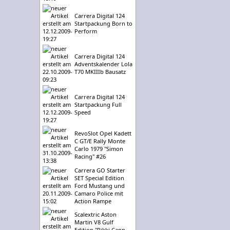
Carrera Digital 124
Startpackung Born to
Perform
Carrera Digital 124
Adventskalender Lola
T70 MKIIIb Bausatz
Carrera Digital 124
Startpackung Full
Speed
RevoSlot Opel Kadett
C GT/E Rally Monte
Carlo 1979 "Simon
Racing" #26
Carrera GO Starter
SET Special Edition
Ford Mustang und
Camaro Police mit
Action Rampe
Scalextric Aston
Martin V8 Gulf
Edition "Rikki Cann