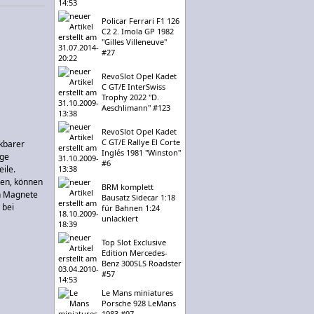
Policar Ferrari F1 126
C2 2. Imola GP 1982
"Gilles Villeneuve"
#27
RevoSlot Opel Kadet
C GT/E InterSwiss
Trophy 2022 "D.
Aeschlimann" #123
RevoSlot Opel Kadet
C GT/E Rallye El Corte
kbarer
Inglés 1981 "Winston"
ige
#6
ile.
hen, können
BRM komplett
nn Magnete
Bausatz Sidecar 1:18
 bei
für Bahnen 1:24
unlackiert
Top Slot Exclusive
Edition Mercedes-
Benz 300SLS Roadster
#57
Le Mans miniatures
Porsche 928 LeMans
1983 #97