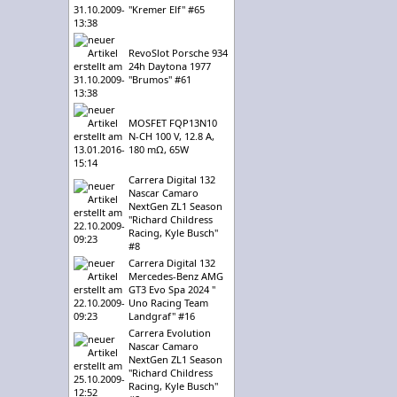
"Kremer Elf" #65
RevoSlot Porsche 934
24h Daytona 1977
"Brumos" #61
MOSFET FQP13N10
N-CH 100 V, 12.8 A,
180 mΩ, 65W
Carrera Digital 132
Nascar Camaro
NextGen ZL1 Season
"Richard Childress
Racing, Kyle Busch"
#8
Carrera Digital 132
Mercedes-Benz AMG
GT3 Evo Spa 2024 "
Uno Racing Team
Landgraf" #16
Carrera Evolution
Nascar Camaro
NextGen ZL1 Season
"Richard Childress
Racing, Kyle Busch"