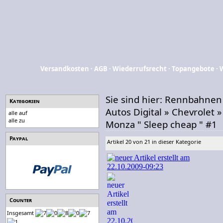
Versandkosten
·
AGB
·
Wiederrufsrecht
·
Topangebote
·
Sie sind hier:
Rennbahnen
Kategorien
Autos Digital
»
Chevrolet
alle auf
alle zu
Monza " Sleep cheap " #1
Paypal
Artikel 20 von 21 in dieser Kategorie
Counter
Insgesamt