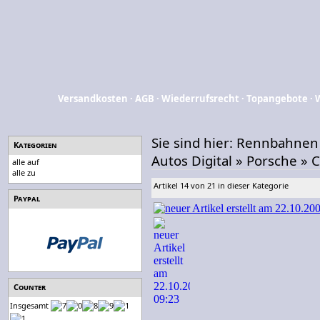
Versandkosten
·
AGB
·
Wiederrufsrecht
·
Topangebote
·
Sie sind hier:
Rennbahnen
Kategorien
Autos Digital
»
Porsche
»
C
alle auf
alle zu
Artikel 14 von 21 in dieser Kategorie
Paypal
Counter
Insgesamt