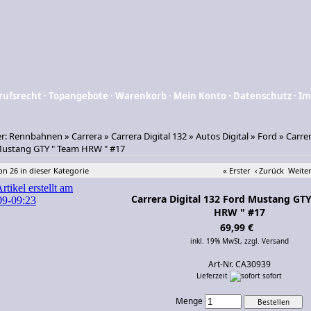
rufsrecht
·
Topangebote
·
Warenkorb
·
Mein Konto
·
Datenschutz
·
Im
er:
Rennbahnen
»
Carrera
»
Carrera Digital 132
»
Autos Digital
»
Ford
»
Carrer
Mustang GTY " Team HRW " #17
von 26 in dieser Kategorie
« Erster
‹ Zurück
Weiter
Carrera Digital 132 Ford Mustang GT
HRW " #17
69,99 €
inkl. 19% MwSt,
zzgl. Versand
Art-Nr. CA30939
Lieferzeit
sofort
Menge