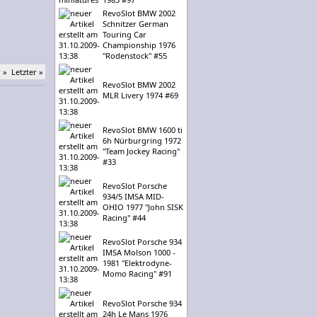
RevoSlot BMW 2002
Schnitzer German
Touring Car
Championship 1976
"Rodenstock" #55
 »
Letzter »
RevoSlot BMW 2002
MLR Livery 1974 #69
RevoSlot BMW 1600 ti
6h Nürburgring 1972
"Team Jockey Racing"
#33
RevoSlot Porsche
934/5 IMSA MID-
OHIO 1977 "John SISK
Racing" #44
RevoSlot Porsche 934
IMSA Molson 1000 -
1981 "Elektrodyne-
Momo Racing" #91
RevoSlot Porsche 934
24h Le Mans 1976