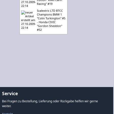
Racing" #19
Scalextric LTD BTCC
Champions BMW 1
"Colin Turkington" #5
- Honda CIVIC
"Gordon Sheddon"
#52
Service
Bei Fragen zu Bestellung, Lieferung oder Rückgabe helfen wir gerne
weiter.