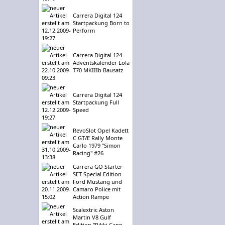
Carrera Digital 124
Startpackung Born to
Perform
Carrera Digital 124
Adventskalender Lola
T70 MKIIIb Bausatz
Carrera Digital 124
Startpackung Full
Speed
RevoSlot Opel Kadett
C GT/E Rally Monte
Carlo 1979 "Simon
Racing" #26
Carrera GO Starter
SET Special Edition
Ford Mustang und
Camaro Police mit
Action Rampe
Scalextric Aston
Martin V8 Gulf
Edition "Rikki Cann