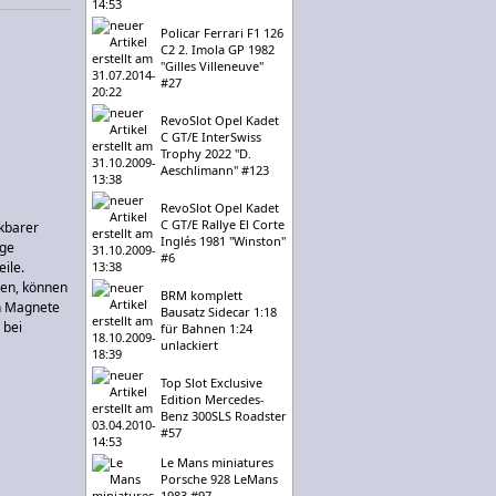
Policar Ferrari F1 126
C2 2. Imola GP 1982
"Gilles Villeneuve"
#27
RevoSlot Opel Kadet
C GT/E InterSwiss
Trophy 2022 "D.
Aeschlimann" #123
RevoSlot Opel Kadet
C GT/E Rallye El Corte
kbarer
Inglés 1981 "Winston"
ige
#6
ile.
hen, können
BRM komplett
nn Magnete
Bausatz Sidecar 1:18
 bei
für Bahnen 1:24
unlackiert
Top Slot Exclusive
Edition Mercedes-
Benz 300SLS Roadster
#57
Le Mans miniatures
Porsche 928 LeMans
1983 #97