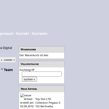
pressum
·
Kontakt
·
Startseite
a Digital
Warenkorb
Der Warenkorb ist leer.
 »
Letzter »
Volltextsuche
Y " Team
Suchbegriff
Neue Artikel
Top Slot LTD
Collection Pegaso Z-
102 Berlinetta