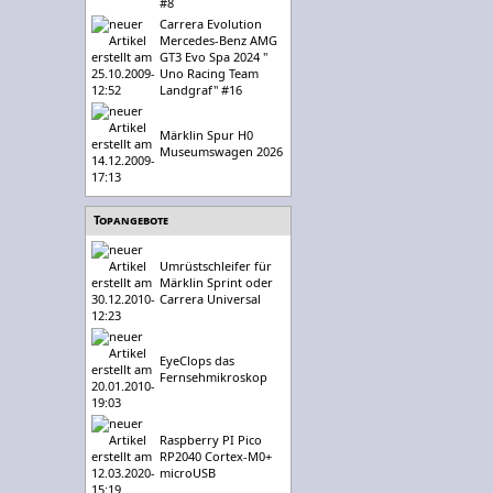
#8
Carrera Evolution
Mercedes-Benz AMG
GT3 Evo Spa 2024 "
Uno Racing Team
Landgraf" #16
Märklin Spur H0
Museumswagen 2026
Topangebote
Umrüstschleifer für
Märklin Sprint oder
Carrera Universal
EyeClops das
Fernsehmikroskop
Raspberry PI Pico
RP2040 Cortex-M0+
microUSB