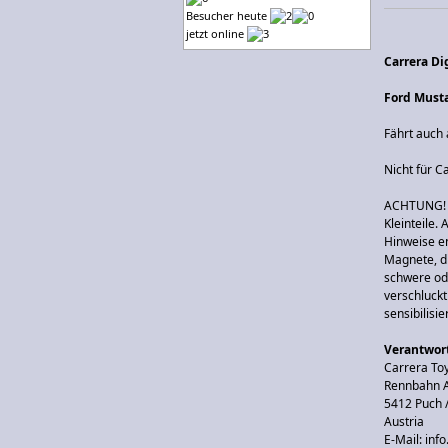
Besucher heute
jetzt online
Carrera Di
Ford Must
Fährt auch
Nicht für C
ACHTUNG! F
Kleinteile.
Hinweise e
Magnete, d
schwere ode
verschluck
sensibilisi
Verantwort
Carrera T
Rennbahn A
5412 Puch 
Austria
E-Mail: inf