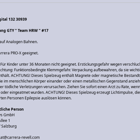
gital 132 30939
ang GTY " Team HRW " #17
 auf Analogen Bahnen.
arrera PRO-X geeignet.
ür Kinder unter 36 Monaten nicht geeignet. Erstickungsgefahr wegen verschluc
 Achtung: Funktionsbedingte Klemmgefahr. Verpackung aufbewahren, da sie wicht
nthält. ACHTUNG! Dieses Spielzeug enthält Magnete oder magnetische Bestandte
ie im menschlichen Körper einander oder einen metallischen Gegenstand anzie
r tödliche Verletzungen verursachen. Ziehen Sie sofort einen Arzt zu Rate, we
t oder eingeatmet wurden. ACHTUNG! Dieses Spielzeug erzeugt Lichtimpulse, die
erten Personen Epilepsie auslösen können.
liche Person
oys GmbH
llee 1
/ Salzburg
o.at@carrera-revell.com