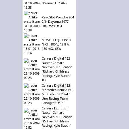
"Kremer Elf" #65
RevoSlot Porsche 934
24h Daytona 1977
"Brumos" #61
MOSFET FQP13N10
N-CH 100 V, 12.8 A,
180 mΩ, 65W
Carrera Digital 132
Nascar Camaro
NextGen ZL1 Season
"Richard Childress
Racing, Kyle Busch"
#8
Carrera Digital 132
Mercedes-Benz AMG
GT3 Evo Spa 2024 "
Uno Racing Team
Landgraf" #16
Carrera Evolution
Nascar Camaro
NextGen ZL1 Season
"Richard Childress
Racing, Kyle Busch"