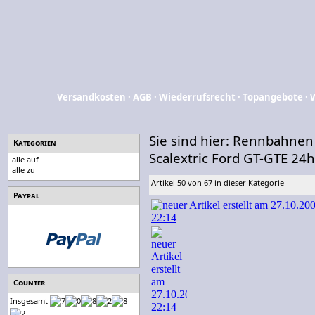
Versandkosten
·
AGB
·
Wiederrufsrecht
·
Topangebote
·
Sie sind hier:
Rennbahnen
Kategorien
Scalextric Ford GT-GTE 24
alle auf
alle zu
Artikel 50 von 67 in dieser Kategorie
Paypal
Counter
Insgesamt