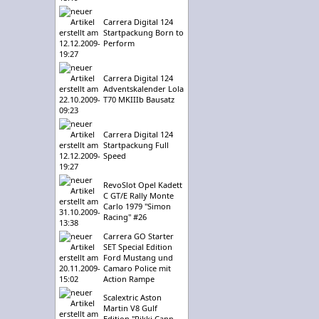
Carrera Digital 124
Startpackung Born to
Perform
Carrera Digital 124
Adventskalender Lola
T70 MKIIIb Bausatz
Carrera Digital 124
Startpackung Full
Speed
RevoSlot Opel Kadett
C GT/E Rally Monte
Carlo 1979 "Simon
Racing" #26
Carrera GO Starter
SET Special Edition
Ford Mustang und
Camaro Police mit
Action Rampe
Scalextric Aston
Martin V8 Gulf
Edition "Rikki Cann