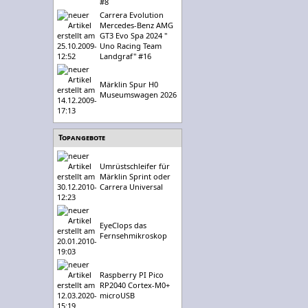
#8
Carrera Evolution
Mercedes-Benz AMG
GT3 Evo Spa 2024 "
Uno Racing Team
Landgraf" #16
Märklin Spur H0
Museumswagen 2026
Topangebote
Umrüstschleifer für
Märklin Sprint oder
Carrera Universal
EyeClops das
Fernsehmikroskop
Raspberry PI Pico
RP2040 Cortex-M0+
microUSB