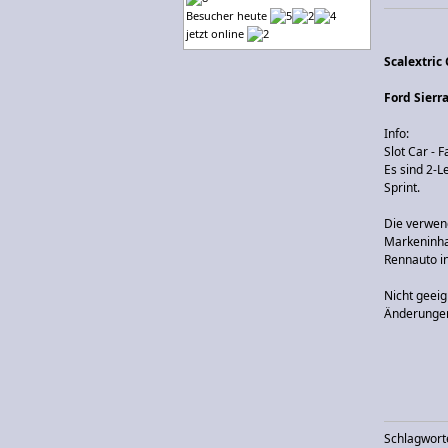
Besucher heute
jetzt online
Scalextric
Ford Sierr
Info:
Slot Car - 
Es sind 2-L
Sprint.
Die verwen
Markeninha
Rennauto in
Nicht geeig
Änderungen
Schlagwort