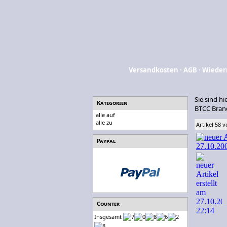
Versandkosten
·
AGB
·
Wieder
Sie sind hi
Kategorien
BTCC Brand
alle auf
alle zu
Artikel 58 
Paypal
Counter
Insgesamt