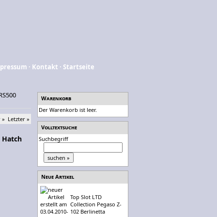
pressum
·
Kontakt
·
Startseite
 RS500
Warenkorb
Der Warenkorb ist leer.
 »
Letzter »
Volltextsuche
s Hatch
Suchbegriff
Neue Artikel
Top Slot LTD
Collection Pegaso Z-
102 Berlinetta