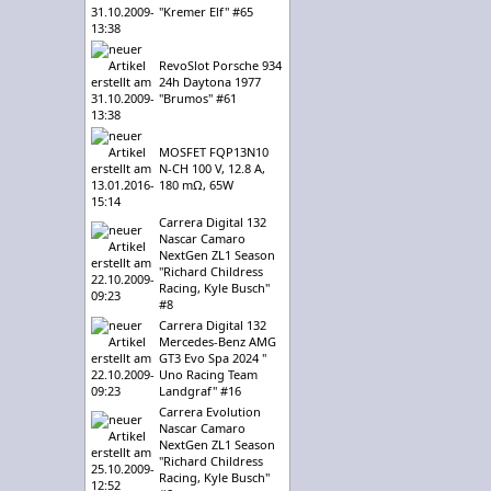
"Kremer Elf" #65
RevoSlot Porsche 934
24h Daytona 1977
"Brumos" #61
MOSFET FQP13N10
N-CH 100 V, 12.8 A,
180 mΩ, 65W
Carrera Digital 132
Nascar Camaro
NextGen ZL1 Season
"Richard Childress
Racing, Kyle Busch"
#8
Carrera Digital 132
Mercedes-Benz AMG
GT3 Evo Spa 2024 "
Uno Racing Team
Landgraf" #16
Carrera Evolution
Nascar Camaro
NextGen ZL1 Season
"Richard Childress
Racing, Kyle Busch"