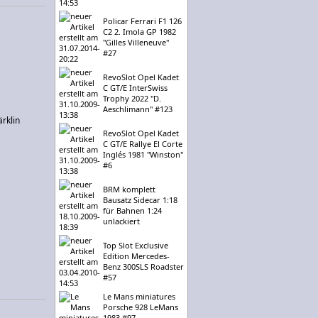
Policar Ferrari F1 126
C2 2. Imola GP 1982
"Gilles Villeneuve"
#27
RevoSlot Opel Kadet
C GT/E InterSwiss
Trophy 2022 "D.
Aeschlimann" #123
ärklin
RevoSlot Opel Kadet
C GT/E Rallye El Corte
Inglés 1981 "Winston"
#6
BRM komplett
Bausatz Sidecar 1:18
für Bahnen 1:24
unlackiert
Top Slot Exclusive
Edition Mercedes-
Benz 300SLS Roadster
#57
Le Mans miniatures
Porsche 928 LeMans
1983 #97