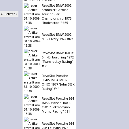
RevoSlot BMW 2002
Schnitzer German
 »
Letzter »
Touring Car
Championship 1976
"Rodenstock" #55
RevoSlot BMW 2002
MLR Livery 1974 #69
RevoSlot BMW 1600 ti
6h Nürburgring 1972
"Team Jockey Racing"
#33
RevoSlot Porsche
934/5 IMSA MID-
OHIO 1977 "John SISK
Racing" #44
RevoSlot Porsche 934
IMSA Molson 1000 -
1981 "Elektrodyne-
Momo Racing" #91
RevoSlot Porsche 934
24h Le Mans 1976