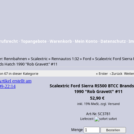
rufsrecht
·
Topangebote
·
Warenkorb
·
Mein Konto
·
Datenschutz
·
Im
er:
Rennbahnen
»
Scalextric
»
Rennautos 1:32
»
Ford
»
Scalextric Ford Sierra
s Hatch 1990 "Rob Gravett" #11
von 67 in dieser Kategorie
« Erster
‹ Zurück
Weiter
Scalextric Ford Sierra RS500 BTCC Brand
1990 "Rob Gravett" #11
52,90 €
inkl. 19% MwSt,
zzgl. Versand
Art-Nr. SC3781
Lieferzeit
sofort
Menge