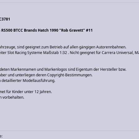
 C3781
a RS500 BTCC Brands Hatch 1990 "Rob Gravett" #11
Fahrzeuge, sind geeignet zum Betrieb auf allen gängigen Autorennbahnen.
eiter Slot Racing Systeme Maßstab 1:32 . Nicht geeignet für Carrera Universal, M
deten Markennamen und Markenlogos sind Eigentum der Hersteller bzw.
ber und unterliegen deren Copyright-Bestimmungen.
 detaillierter Modellausführung.
net für Kinder unter 12 Jahren.
 vorbehalten.
e: