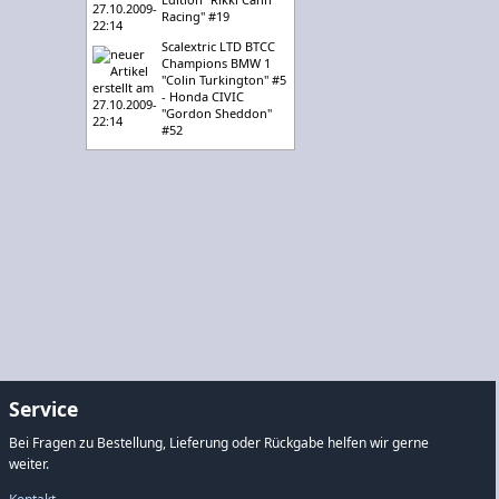
Racing" #19
Scalextric LTD BTCC
Champions BMW 1
"Colin Turkington" #5
- Honda CIVIC
"Gordon Sheddon"
#52
Service
Bei Fragen zu Bestellung, Lieferung oder Rückgabe helfen wir gerne
weiter.