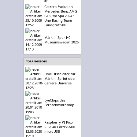
#8
Carrera Evolution
Mercedes-Benz AMG
GT3 Evo Spa 2024 "
Uno Racing Team
Landgraf" #16
Märklin Spur H0
Museumswagen 2026
Topangebote
Umrüstschleifer für
Märklin Sprint oder
Carrera Universal
EyeClops das
Fernsehmikroskop
Raspberry PI Pico
RP2040 Cortex-M0+
microUSB