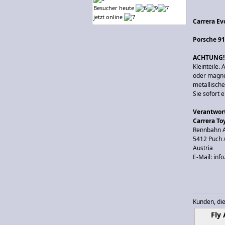
Besucher heute
jetzt online
Carrera Ev
Porsche 91
ACHTUNG!
Kleinteile
oder magne
metallisch
Sie sofort 
Verantwort
Carrera T
Rennbahn A
5412 Puch 
Austria
E-Mail: inf
Kunden, die
Fly 