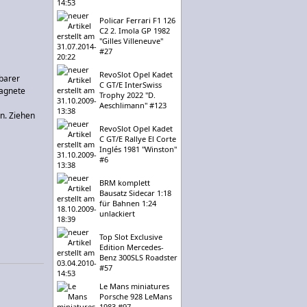
Policar Ferrari F1 126
C2 2. Imola GP 1982
"Gilles Villeneuve"
#27
RevoSlot Opel Kadet
barer
C GT/E InterSwiss
Magnete
Trophy 2022 "D.
Aeschlimann" #123
n. Ziehen
RevoSlot Opel Kadet
C GT/E Rallye El Corte
Inglés 1981 "Winston"
#6
BRM komplett
Bausatz Sidecar 1:18
für Bahnen 1:24
unlackiert
Top Slot Exclusive
Edition Mercedes-
Benz 300SLS Roadster
#57
Le Mans miniatures
Porsche 928 LeMans
1983 #97