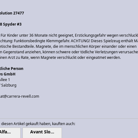
olution 27477
8 Spyder #3
Für Kinder unter 36 Monate nicht geeignet, Erstickungsgefahr wegen verschluck
. Achtung: Funktionsbedingte Klemmgefahr. ACHTUNG! Dieses Spielzeug enthält 
tische Bestandteile. Magnete, die im menschlichen Körper einander oder einen
en Gegenstand anziehen, können schwere oder tödliche Verletzungen verursache
einen Arzt zu Rate, wenn Magnete verschluckt oder eingeatmet werden.
liche Person
oys GmbH
llee 1
/ Salzburg
o.at@carrera-revell.com
 diesen Artikel gekauft haben, kauften auch:
Alfa…
Avant Slo…