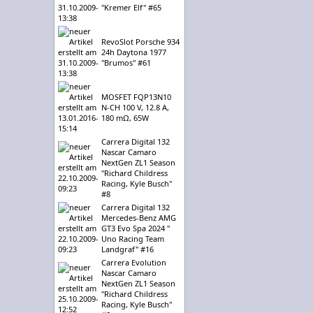
"Kremer Elf" #65
RevoSlot Porsche 934
24h Daytona 1977
"Brumos" #61
MOSFET FQP13N10
N-CH 100 V, 12.8 A,
180 mΩ, 65W
Carrera Digital 132
Nascar Camaro
NextGen ZL1 Season
"Richard Childress
Racing, Kyle Busch"
#8
Carrera Digital 132
Mercedes-Benz AMG
GT3 Evo Spa 2024 "
Uno Racing Team
Landgraf" #16
Carrera Evolution
Nascar Camaro
NextGen ZL1 Season
"Richard Childress
Racing, Kyle Busch"