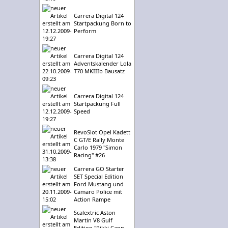
Carrera Digital 124
Startpackung Born to
Perform
Carrera Digital 124
Adventskalender Lola
T70 MKIIIb Bausatz
Carrera Digital 124
Startpackung Full
Speed
RevoSlot Opel Kadett
C GT/E Rally Monte
Carlo 1979 "Simon
Racing" #26
Carrera GO Starter
SET Special Edition
Ford Mustang und
Camaro Police mit
Action Rampe
Scalextric Aston
Martin V8 Gulf
Edition "Rikki Cann