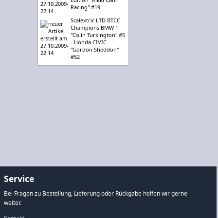
Racing" #19
Scalextric LTD BTCC
Champions BMW 1
"Colin Turkington" #5
- Honda CIVIC
"Gordon Sheddon"
#52
Service
Bei Fragen zu Bestellung, Lieferung oder Rückgabe helfen wir gerne
weiter.