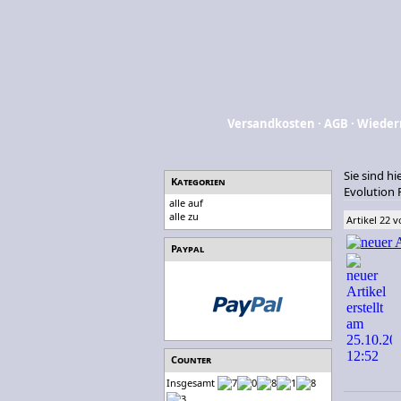
Versandkosten
·
AGB
·
Wieder
Sie sind hi
Kategorien
Evolution 
alle auf
alle zu
Artikel 22 
Paypal
Counter
Insgesamt