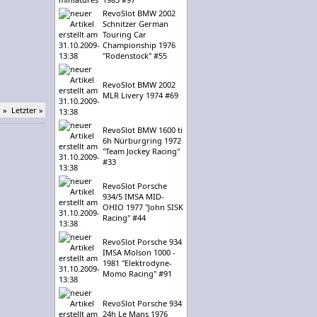
RevoSlot BMW 2002
Schnitzer German
Touring Car
Championship 1976
"Rodenstock" #55
RevoSlot BMW 2002
MLR Livery 1974 #69
 »
Letzter »
RevoSlot BMW 1600 ti
6h Nürburgring 1972
"Team Jockey Racing"
#33
RevoSlot Porsche
934/5 IMSA MID-
OHIO 1977 "John SISK
Racing" #44
RevoSlot Porsche 934
IMSA Molson 1000 -
1981 "Elektrodyne-
Momo Racing" #91
RevoSlot Porsche 934
24h Le Mans 1976