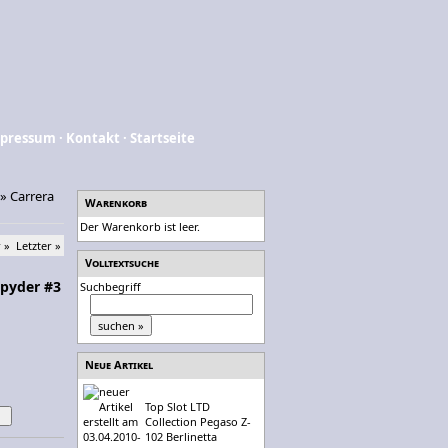
pressum
·
Kontakt
·
Startseite
»
Carrera
Warenkorb
Der Warenkorb ist leer.
 »
Letzter »
Volltextsuche
Spyder #3
Suchbegriff
Neue Artikel
Top Slot LTD
Collection Pegaso Z-
102 Berlinetta