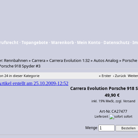
rufsrecht
·
Topangebote
·
Warenkorb
·
Mein Konto
·
Datenschutz
·
Im
er:
Rennbahnen
»
Carrera
»
Carrera Evolution 1:32
»
Autos Analog
»
Porsche
Porsche 918 Spyder #3
von 24 in dieser Kategorie
« Erster
‹ Zurück
Weiter
Carrera Evolution Porsche 918 
49,90 €
inkl. 19% MwSt,
zzgl. Versand
Art-Nr. CA27477
Lieferzeit
sofort
Menge