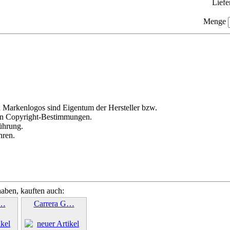
Liefe
Menge
arkenlogos sind Eigentum der Hersteller bzw.
en Copyright-Bestimmungen.
führung.
hren.
haben, kauften auch:
G…
Carrera G…