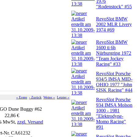
1976
"Rodenstock" #55
RevoSlot BMW
2002 MLR Livery
1974 #69
RevoSlot BMW
1600 ti 6h
Nürburgring 1972
"Team Jockey
Racing" #33
RevoSlot Porsche
934/5 IMSA MID-
OHIO 1977 "John
SISK Racing" #44
« Erster
‹ Zurück
Weiter »
Letzter »
RevoSlot Porsche
934 IMSA Molson
a GO Dune Buggy #62
1000 - 1981
22,86 €
"Elektrodyne-
Momo Racing"
9% MwSt,
zzgl. Versand
#91
rt-Nr. CA61232
RevoSlot Porsche