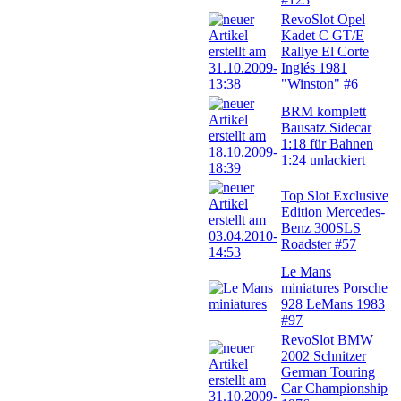
RevoSlot Opel
Kadet C GT/E
Rallye El Corte
Inglés 1981
"Winston" #6
BRM komplett
Bausatz Sidecar
1:18 für Bahnen
1:24 unlackiert
Top Slot Exclusive
Edition Mercedes-
Benz 300SLS
Roadster #57
Le Mans
miniatures Porsche
928 LeMans 1983
#97
RevoSlot BMW
2002 Schnitzer
German Touring
Car Championship