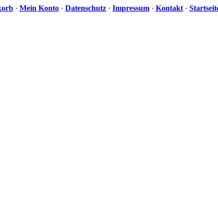
korb
·
Mein Konto
·
Datenschutz
·
Impressum
·
Kontakt
·
Startseit