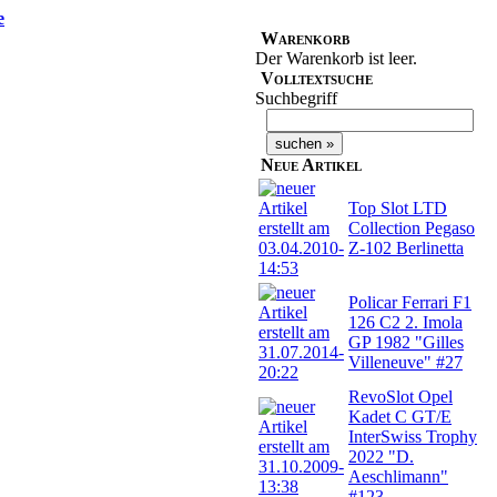
e
Warenkorb
Der Warenkorb ist leer.
Volltextsuche
Suchbegriff
Neue Artikel
Top Slot LTD
Collection Pegaso
Z-102 Berlinetta
Policar Ferrari F1
126 C2 2. Imola
GP 1982 "Gilles
Villeneuve" #27
RevoSlot Opel
Kadet C GT/E
InterSwiss Trophy
2022 "D.
Aeschlimann"
#123