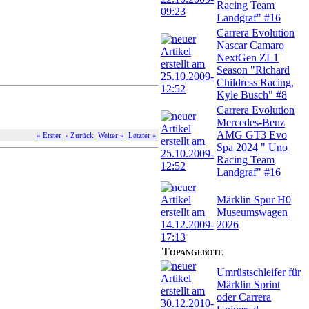
Racing Team
Landgraf" #16
Carrera Evolution
Nascar Camaro
NextGen ZL1
Season "Richard
Childress Racing,
Kyle Busch" #8
Carrera Evolution
Mercedes-Benz
AMG GT3 Evo
« Erster
‹ Zurück
Weiter »
Letzter »
Spa 2024 " Uno
Racing Team
Landgraf" #16
Märklin Spur H0
Museumswagen
2026
Topangebote
Umrüstschleifer für
Märklin Sprint
oder Carrera