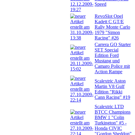
Speed
RevoSlot Opel
Kadett C GT/E
Rally Monte Carlo
1979 "Simon
Racing" #26
Carrera GO Starter
SET Special
Edition Ford
Mustang und
Camaro Police mit
Action Rampe
Scalextric Aston
Martin V8 Gulf
Edition "Rikki
Cann Racing" #19
Scalextric LTD
BTCC Champions
BMW 1 "Colin
Turkington" #5 -
Honda CIVIC
"Gordon Sheddon"