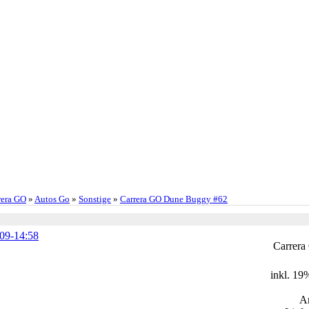
rera GO
»
Autos Go
»
Sonstige
»
Carrera GO Dune Buggy #62
Carrer
inkl. 1
A