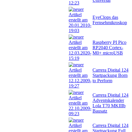
Universal
EyeClops das
Fernsehmikroskop
Raspberry PI Pico
RP2040 Cortex-
M0+ microUSB
Carrera Digital 124
Startpackung Born
to Perform
Carrera Digital 124
Adventskalender
Lola T70 MKIIIb
Bausatz
Carrera Digital 124
Startpackung Full