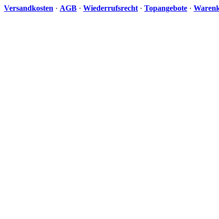
Versandkosten
·
AGB
·
Wiederrufsrecht
·
Topangebote
·
Waren