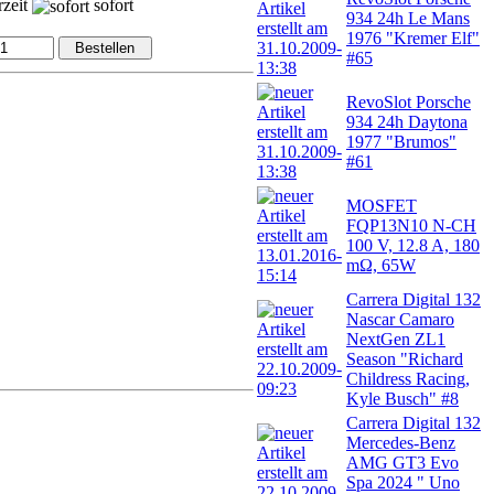
rzeit
sofort
934 24h Le Mans
1976 "Kremer Elf"
#65
RevoSlot Porsche
934 24h Daytona
1977 "Brumos"
#61
MOSFET
FQP13N10 N-CH
100 V, 12.8 A, 180
mΩ, 65W
Carrera Digital 132
Nascar Camaro
NextGen ZL1
Season "Richard
Childress Racing,
Kyle Busch" #8
Carrera Digital 132
Mercedes-Benz
AMG GT3 Evo
Spa 2024 " Uno