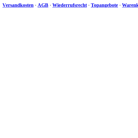
Versandkosten
·
AGB
·
Wiederrufsrecht
·
Topangebote
·
Waren