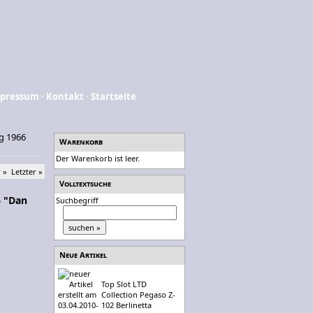
pressum
·
Kontakt
·
Startseite
g 1966
Warenkorb
Der Warenkorb ist leer.
 »
Letzter »
Volltextsuche
6 "Dan
Suchbegriff
Neue Artikel
Top Slot LTD
Collection Pegaso Z-
102 Berlinetta