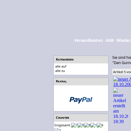
Versandkosten
·
AGB
·
Wieder
Sie sind hi
Kategorien
"Dan Gurne
alle auf
alle zu
Artikel 5 vo
Paypal
Counter
Insgesamt