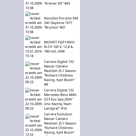
"Kremer Elf" #65
RevoSlot Porsche 934
24h Daytona 1977
"Brumos" #61
MOSFET FQP13N10
N-CH 100 V, 12.8 A,
180 mΩ, 65W
Carrera Digital 132
Nascar Camaro
NextGen ZL1 Season
"Richard Childress
Racing, Kyle Busch"
#8
Carrera Digital 132
Mercedes-Benz AMG
GT3 Evo Spa 2024 "
Uno Racing Team
Landgraf" #16
Carrera Evolution
Nascar Camaro
NextGen ZL1 Season
"Richard Childress
Racing, Kyle Busch"