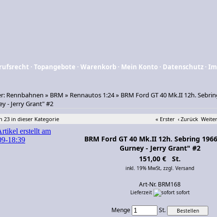
rufsrecht
·
Topangebote
·
Warenkorb
·
Mein Konto
·
Datenschutz
·
Im
er:
Rennbahnen
»
BRM
»
Rennautos 1:24
»
BRM Ford GT 40 Mk.II 12h. Sebrin
y - Jerry Grant" #2
n 23 in dieser Kategorie
« Erster
‹ Zurück
Weiter
BRM Ford GT 40 Mk.II 12h. Sebring 196
Gurney - Jerry Grant" #2
151,00 € St.
inkl. 19% MwSt,
zzgl. Versand
Art-Nr. BRM168
Lieferzeit
sofort
Menge
St.