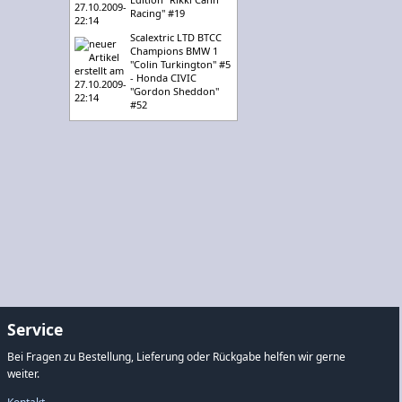
Racing" #19
Scalextric LTD BTCC
Champions BMW 1
"Colin Turkington" #5
- Honda CIVIC
"Gordon Sheddon"
#52
Service
Bei Fragen zu Bestellung, Lieferung oder Rückgabe helfen wir gerne
weiter.