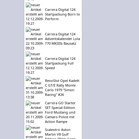
Carrera Digital 124
Startpackung Born to
Perform
Carrera Digital 124
Adventskalender Lola
T70 MKIIIb Bausatz
Carrera Digital 124
Startpackung Full
Speed
RevoSlot Opel Kadett
C GT/E Rally Monte
Carlo 1979 "Simon
Racing" #26
Carrera GO Starter
SET Special Edition
Ford Mustang und
Camaro Police mit
Action Rampe
Scalextric Aston
Martin V8 Gulf
Edition "Rikki Cann