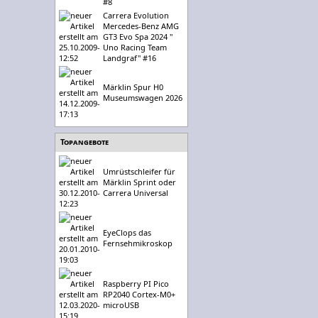
#8
Carrera Evolution
Mercedes-Benz AMG
GT3 Evo Spa 2024 "
Uno Racing Team
Landgraf" #16
Märklin Spur H0
Museumswagen 2026
Topangebote
Umrüstschleifer für
Märklin Sprint oder
Carrera Universal
EyeClops das
Fernsehmikroskop
Raspberry PI Pico
RP2040 Cortex-M0+
microUSB