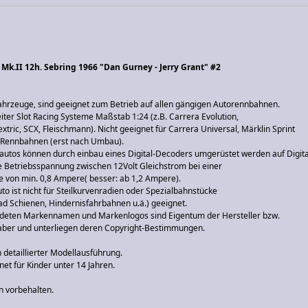
 Mk.II 12h. Sebring 1966 "Dan Gurney - Jerry Grant" #2
Fahrzeuge, sind geeignet zum Betrieb auf allen gängigen Autorennbahnen.
eiter Slot Racing Systeme Maßstab 1:24 (z.B. Carrera Evolution,
extric, SCX, Fleischmann). Nicht geeignet für Carrera Universal, Märklin Sprint
l-Rennbahnen (erst nach Umbau).
autos können durch einbau eines Digital-Decoders umgerüstet werden auf Digita
 Betriebsspannung zwischen 12Volt Gleichstrom bei einer
e von min. 0,8 Ampere( besser: ab 1,2 Ampere).
o ist nicht für Steilkurvenradien oder Spezialbahnstücke
oad Schienen, Hindernisfahrbahnen u.ä.) geeignet.
deten Markennamen und Markenlogos sind Eigentum der Hersteller bzw.
ber und unterliegen deren Copyright-Bestimmungen.
 detaillierter Modellausführung.
net für Kinder unter 14 Jahren.
 vorbehalten.