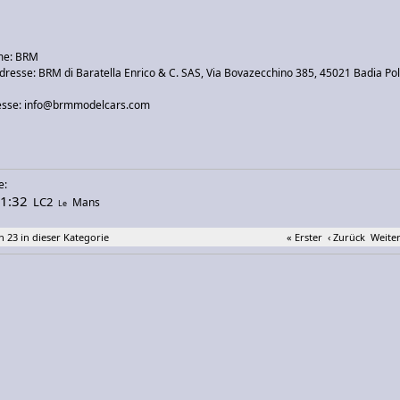
me: BRM
dresse: BRM di Baratella Enrico & C. SAS, Via Bovazecchino 385, 45021 Badia Pol
esse: info@brmmodelcars.com
e:
1:32
LC2
Mans
Le
n 23 in dieser Kategorie
« Erster
‹ Zurück
Weiter