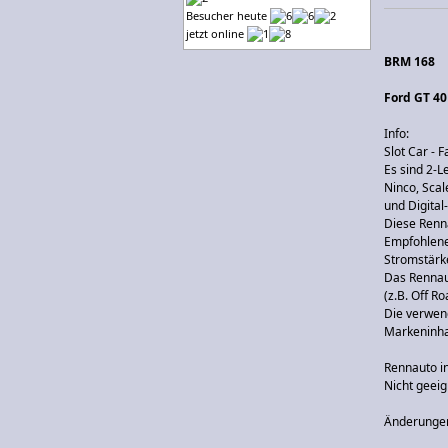
Besucher heute
jetzt online
BRM 168
Ford GT 40
Info:
Slot Car - 
Es sind 2-L
Ninco, Scal
und Digita
Diese Renn
Empfohlene
Stromstärk
Das Rennaut
(z.B. Off R
Die verwen
Markeninha
Rennauto in
Nicht geeig
Änderungen