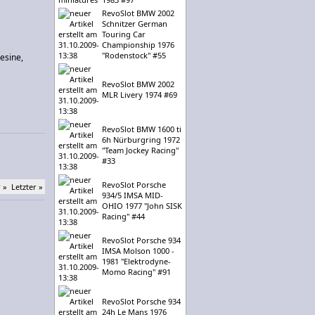
RevoSlot BMW 2002
Schnitzer German
Touring Car
Championship 1976
"Rodenstock" #55
esine,
RevoSlot BMW 2002
MLR Livery 1974 #69
RevoSlot BMW 1600 ti
6h Nürburgring 1972
"Team Jockey Racing"
#33
RevoSlot Porsche
 »
Letzter »
934/5 IMSA MID-
OHIO 1977 "John SISK
Racing" #44
RevoSlot Porsche 934
IMSA Molson 1000 -
1981 "Elektrodyne-
Momo Racing" #91
RevoSlot Porsche 934
24h Le Mans 1976