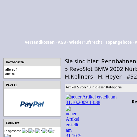
Versandkosten
·
AGB
·
Wiederrufsrecht
·
Topangebote
·
Sie sind hier:
Rennbahnen
Kategorien
»
RevoSlot BMW 2002 Nürb
alle auf
alle zu
H.Kellners - H. Heyer - #52
Paypal
Artikel 5 von 10 in dieser Kategorie
Re
Counter
Insgesamt