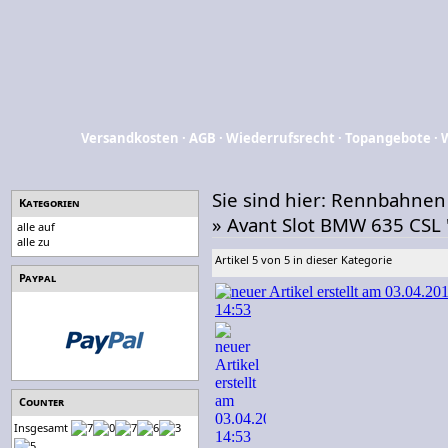
Versandkosten
·
AGB
·
Wiederrufsrecht
·
Topangebote
·
Sie sind hier:
Rennbahnen
Kategorien
»
Avant Slot BMW 635 CSL 
alle auf
alle zu
Artikel 5 von 5 in dieser Kategorie
Paypal
Counter
Insgesamt