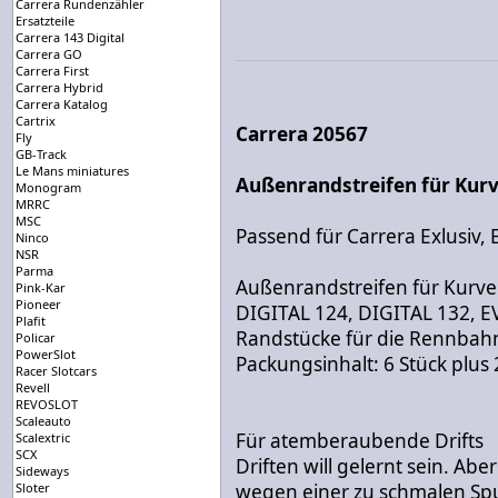
Carrera Rundenzähler
Ersatzteile
Carrera 143 Digital
Carrera GO
Carrera First
Carrera Hybrid
Carrera Katalog
Cartrix
Carrera 20567
Fly
GB-Track
Le Mans miniatures
Außenrandstreifen für Kurve
Monogram
MRRC
MSC
Passend für Carrera Exlusiv, E
Ninco
NSR
Parma
Außenrandstreifen für Kurve
Pink-Kar
Pioneer
DIGITAL 124, DIGITAL 132, 
Plafit
Randstücke für die Rennbah
Policar
PowerSlot
Packungsinhalt: 6 Stück plus
Racer Slotcars
Revell
REVOSLOT
Scaleauto
Für atemberaubende Drifts
Scalextric
SCX
Driften will gelernt sein. Abe
Sideways
Sloter
wegen einer zu schmalen Spur