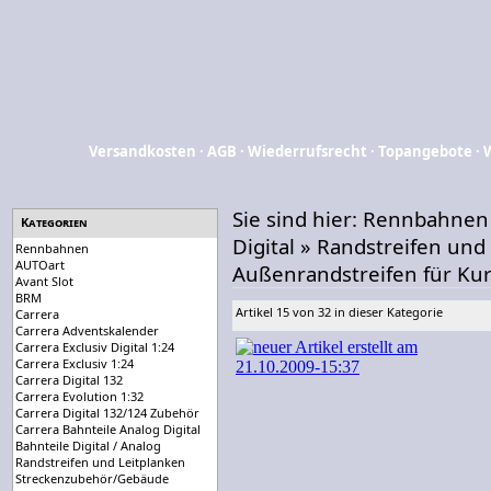
Versandkosten
·
AGB
·
Wiederrufsrecht
·
Topangebote
·
Sie sind hier:
Rennbahnen
Kategorien
Digital
»
Randstreifen und
Rennbahnen
AUTOart
Außenrandstreifen für Kurv
Avant Slot
BRM
Artikel 15 von 32 in dieser Kategorie
Carrera
Carrera Adventskalender
Carrera Exclusiv Digital 1:24
Carrera Exclusiv 1:24
Carrera Digital 132
Carrera Evolution 1:32
Carrera Digital 132/124 Zubehör
Carrera Bahnteile Analog Digital
Bahnteile Digital / Analog
Randstreifen und Leitplanken
Streckenzubehör/Gebäude