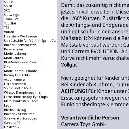
Slot-it
Damit das zukünftig nicht me
Spirit
SRC
jetzt sinnvoll erweitern. Dies
Slotwings
die 1/60° Kurven. Zusätzlich 
Team Slot
Top Slot
die Anfangs- und Endgerade
TTS
und optisch für einen anspr
Vulcan
Ersatzteile Werkzeuge
Maßstab 1:24 können die Ra
Umrüstschleifer Märklin-Sprint Carrera-Universal
Maßstab verbaut werden: Car
Bücher / Zeitschriften
Reparaturen
und Carrera EVOLUTION. Ab je
Modellbahnen
Kurve nicht mehr zurückhalte
Modellautos
RC-Modelle und Zubehör
Vollgas!
Siku
Modellboote/U-Boote
Racing Fan-Artikel
Nicht geeignet für Kinder unt
Actionkamera
Bei Kinder ab 8 Jahren, nur u
FischerTechnik
Spiele und PUZZLE
ACHTUNG!
Für Kinder unter 
Wilesco Dampfmaschinen
Fernsehmikroskop Eye Clops
Erstickungsgefahr wegen vers
Metallbaukasten Eitech
Funktionsbedingte Klemmgef
Lego
Blechspielzeug
Bücher, Zeitschriften
Verantwortliche Person
Spielwaren, Sonstiges
Carrera RC
Carrera Toys GmbH
Elektronik