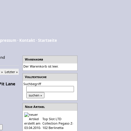
pressum
·
Kontakt
·
Startseite
und
Warenkorb
Der Warenkorb ist leer.
 »
Letzter »
Volltextsuche
Pit Lane
Suchbegriff
Neue Artikel
Top Slot LTD
Collection Pegaso Z-
102 Berlinetta