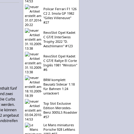
Policar Ferrari F1 126
C2 2. Imola GP 1982
"Gilles Villeneuve"
#27
RevoSlot Opel Kadet
C GT/E InterSwiss
Trophy 2022 "D.
Aeschlimann" #123
RevoSlot Opel Kadet
C GT/E Rallye El Corte
Inglés 1981 "Winston"
#6
BRM komplett
Bausatz Sidecar 1:18
thält fünf
für Bahnen 1:24
unlackiert
und zwei
Die Curbs
Top Slot Exclusive
t werden.
Edition Mercedes-
Sie können
Benz 300SLS Roadster
32 angebaut
#57
ndstreifen
Le Mans miniatures
Porsche 928 LeMans
1983 #97