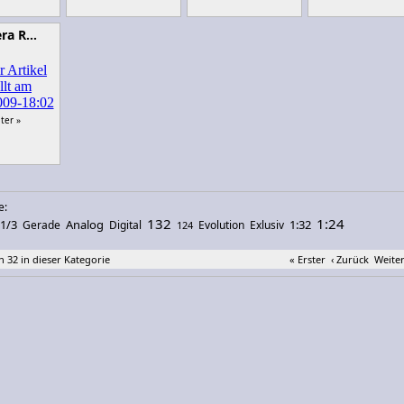
era R…
ter »
e:
132
1:24
1/3
Analog
1:32
Gerade
Digital
Evolution
Exlusiv
124
n 32 in dieser Kategorie
« Erster
‹ Zurück
Weiter