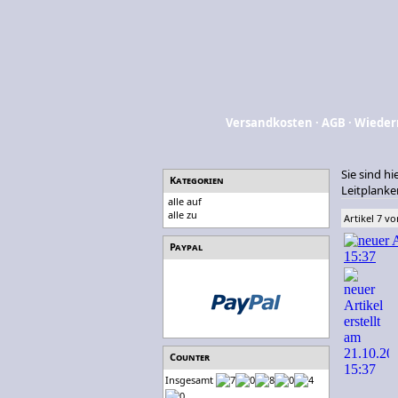
Versandkosten
·
AGB
·
Wieder
Sie sind hi
Kategorien
Leitplanke
alle auf
alle zu
Artikel 7 vo
Paypal
Counter
Insgesamt