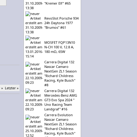
"Kremer Elf" #65
RevoSlot Porsche 934
24h Daytona 1977
"Brumos" #61
MOSFET FQP13N10
N-CH 100 V, 12.8 A,
180 mΩ, 65W
Carrera Digital 132
Nascar Camaro
NextGen ZL1 Season
"Richard Childress
Racing, Kyle Busch"
#8
 »
Letzter »
Carrera Digital 132
Mercedes-Benz AMG
GT3 Evo Spa 2024 "
Uno Racing Team
Landgraf" #16
Carrera Evolution
Nascar Camaro
NextGen ZL1 Season
"Richard Childress
Racing, Kyle Busch"