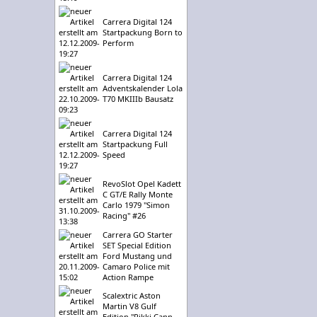
Carrera Digital 124
Startpackung Born to
Perform
Carrera Digital 124
Adventskalender Lola
T70 MKIIIb Bausatz
Carrera Digital 124
Startpackung Full
Speed
RevoSlot Opel Kadett
C GT/E Rally Monte
Carlo 1979 "Simon
Racing" #26
Carrera GO Starter
SET Special Edition
Ford Mustang und
Camaro Police mit
Action Rampe
Scalextric Aston
Martin V8 Gulf
Edition "Rikki Cann