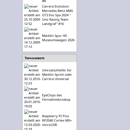
#8
Carrera Evolution
Mercedes-Benz AMG
GT3 Evo Spa 2024 "
Uno Racing Team
Landgraf" #16
Märklin Spur H0
Museumswagen 2026
Topangebote
Umrüstschleifer für
Märklin Sprint oder
Carrera Universal
EyeClops das
Fernsehmikroskop
Raspberry PI Pico
RP2040 Cortex-M0+
microUSB