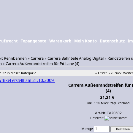
rufsrecht
·
Topangebote
·
Warenkorb
·
Mein Konto
·
Datenschutz
·
Im
er:
Rennbahnen
»
Carrera
»
Carrera Bahnteile Analog Digital
»
Randstreifen 
n
»
Carrera Außenrandstreifen für Pit Lane (4)
n 32 in dieser Kategorie
« Erster
‹ Zurück
Weiter
Carrera Außenrandstreifen für 
(4)
31,21 €
inkl. 19% MwSt,
zzgl. Versand
Art-Nr. CA20602
Lieferzeit
sofort
Menge