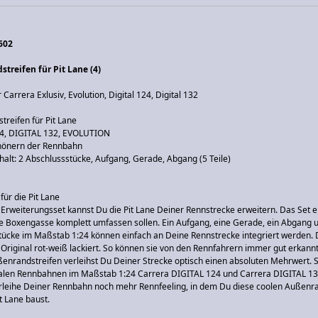
602
treifen für Pit Lane (4)
 Carrera Exlusiv, Evolution, Digital 124, Digital 132
reifen für Pit Lane
4, DIGITAL 132, EVOLUTION
hönern der Rennbahn
alt: 2 Abschlussstücke, Aufgang, Gerade, Abgang (5 Teile)
für die Pit Lane
Erweiterungsset kannst Du die Pit Lane Deiner Rennstrecke erweitern. Das Set en
die Boxengasse komplett umfassen sollen. Ein Aufgang, eine Gerade, ein Abgang 
tücke im Maßstab 1:24 können einfach an Deine Rennstrecke integriert werden. 
 Original rot-weiß lackiert. So können sie von den Rennfahrern immer gut erkann
enrandstreifen verleihst Du Deiner Strecke optisch einen absoluten Mehrwert. 
italen Rennbahnen im Maßstab 1:24 Carrera DIGITAL 124 und Carrera DIGITAL 1
rleihe Deiner Rennbahn noch mehr Rennfeeling, in dem Du diese coolen Außenra
t Lane baust.