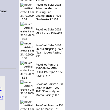
RevoSlot BMW 2002
Schnitzer German
barer
Touring Car
Championship 1976
"Rodenstock" #55
RevoSlot BMW 2002
MLR Livery 1974 #69
RevoSlot BMW 1600 ti
6h Nürburgring 1972
"Team Jockey Racing"
#33
RevoSlot Porsche
934/5 IMSA MID-
OHIO 1977 "John SISK
Racing" #44
RevoSlot Porsche 934
IMSA Molson 1000 -
1981 "Elektrodyne-
Momo Racing" #91
RevoSlot Porsche 934
24h Le Mans 1976