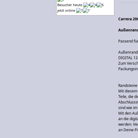
Besucher heute
jetzt online
Carrera 20
Außenrands
Passend für
Außenrandst
DIGITAL 12
Zum Versc
Packungsinh
Randsteine 
Mit diesem 
Teile, die 
Abschlusss
sind wie im
Mit den Auß
an die dig
werden. Ve
an Deine Pi