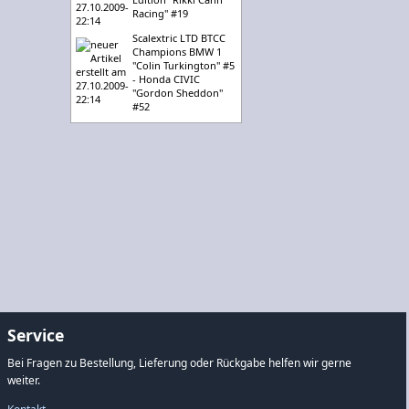
Racing" #19
Scalextric LTD BTCC
Champions BMW 1
"Colin Turkington" #5
- Honda CIVIC
"Gordon Sheddon"
#52
Service
Bei Fragen zu Bestellung, Lieferung oder Rückgabe helfen wir gerne
weiter.