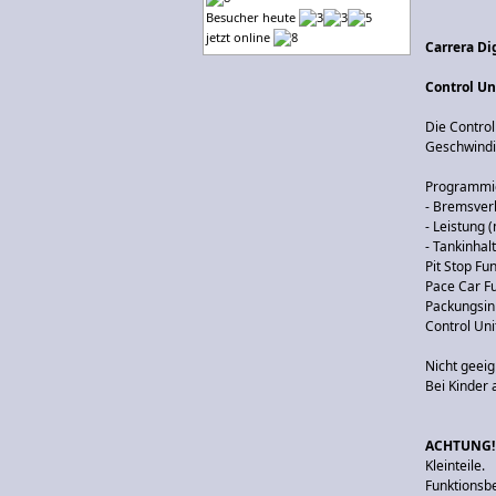
Besucher heute
jetzt online
Carrera Di
Control Un
Die Control
Geschwindi
Programmie
- Bremsver
- Leistung 
- Tankinhalt
Pit Stop Fu
Pace Car F
Packungsinh
Control Uni
Nicht geeig
Bei Kinder 
ACHTUNG!
Kleinteile.
Funktionsb