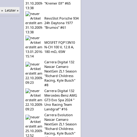
"Kremer Elf" #65
 »
Letzter »
RevoSlot Porsche 934
24h Daytona 1977
"Brumos" #61
MOSFET FQP13N10
N-CH 100 V, 12.8 A,
180 mΩ, 65W
Carrera Digital 132
Nascar Camaro
NextGen ZL1 Season
"Richard Childress
Racing, Kyle Busch"
#8
Carrera Digital 132
Mercedes-Benz AMG
GT3 Evo Spa 2024 "
Uno Racing Team
Landgraf" #16
Carrera Evolution
Nascar Camaro
NextGen ZL1 Season
"Richard Childress
Racing, Kyle Busch"