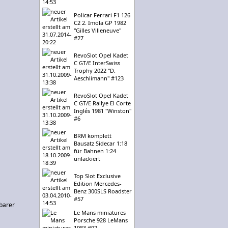
Policar Ferrari F1 126
C2 2. Imola GP 1982
"Gilles Villeneuve"
#27
RevoSlot Opel Kadet
C GT/E InterSwiss
Trophy 2022 "D.
Aeschlimann" #123
RevoSlot Opel Kadet
C GT/E Rallye El Corte
Inglés 1981 "Winston"
#6
BRM komplett
Bausatz Sidecar 1:18
für Bahnen 1:24
unlackiert
Top Slot Exclusive
Edition Mercedes-
Benz 300SLS Roadster
#57
barer
Le Mans miniatures
Porsche 928 LeMans
1983 #97