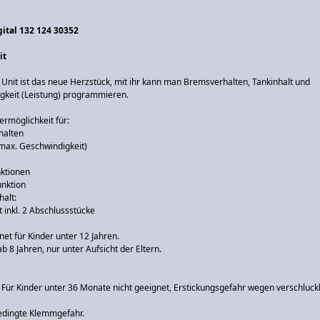
gital 132 124 30352
it
 Unit ist das neue Herzstück, mit ihr kann man Bremsverhalten, Tankinhalt und
gkeit (Leistung) programmieren.
rmöglichkeit für:
halten
(max. Geschwindigkeit)
nktionen
unktion
alt:
t inkl. 2 Abschlussstücke
net für Kinder unter 12 Jahren.
ab 8 Jahren, nur unter Aufsicht der Eltern.
Für Kinder unter 36 Monate nicht geeignet, Erstickungsgefahr wegen verschluck
edingte Klemmgefahr.