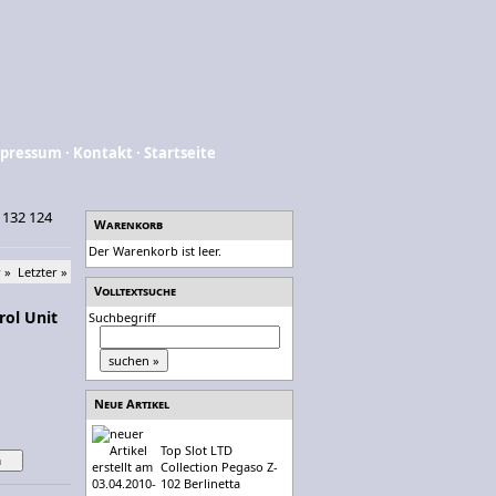
pressum
·
Kontakt
·
Startseite
l 132 124
Warenkorb
Der Warenkorb ist leer.
 »
Letzter »
Volltextsuche
rol Unit
Suchbegriff
Neue Artikel
Top Slot LTD
Collection Pegaso Z-
102 Berlinetta