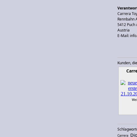
Verantwort
Carrera T
Rennbahn A
5412 Puch 
Austria
E-Mail: inf
Kunden, die
Carr
Wei
Schlagwort
Dig
Carrera