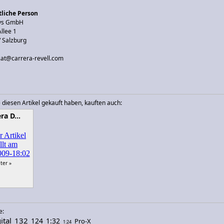
liche Person
oys GmbH
llee 1
/ Salzburg
o.at@carrera-revell.com
 diesen Artikel gekauft haben, kauften auch:
era D…
ter »
e:
ital
132
124
1:32
Pro-X
1:24