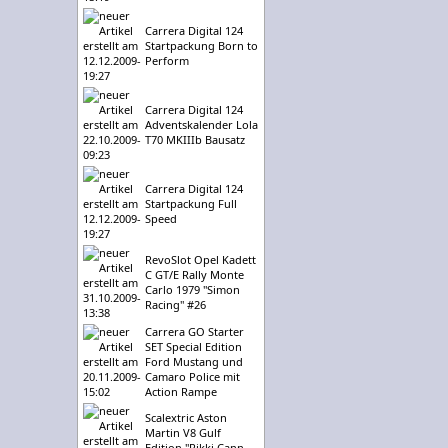
Carrera Digital 124
Startpackung Born to
Perform
Carrera Digital 124
Adventskalender Lola
T70 MKIIIb Bausatz
Carrera Digital 124
Startpackung Full
Speed
RevoSlot Opel Kadett
C GT/E Rally Monte
Carlo 1979 "Simon
Racing" #26
Carrera GO Starter
SET Special Edition
Ford Mustang und
Camaro Police mit
Action Rampe
Scalextric Aston
Martin V8 Gulf
Edition "Rikki Cann