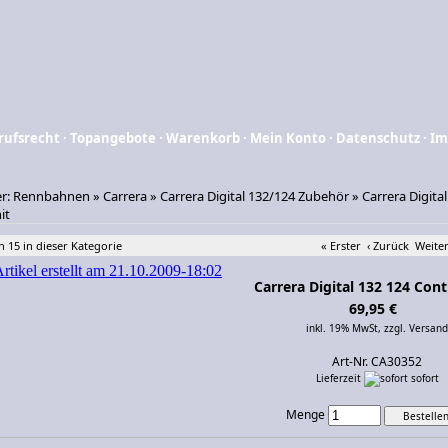
rufsrecht
·
Topangebote
·
Warenkorb
·
Mein Konto
·
Datenschutz
·
Im
er:
Rennbahnen
»
Carrera
»
Carrera Digital 132/124 Zubehör
»
Carrera Digita
it
n 15 in dieser Kategorie
« Erster
‹ Zurück
Weiter
Carrera Digital 132 124 Cont
69,95 €
inkl. 19% MwSt,
zzgl. Versand
Art-Nr. CA30352
Lieferzeit
sofort
Menge