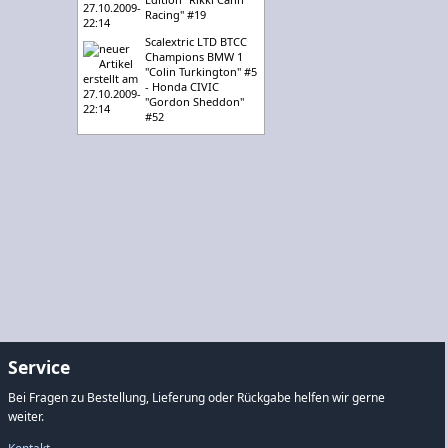
Racing" #19
Scalextric LTD BTCC
Champions BMW 1
"Colin Turkington" #5
- Honda CIVIC
"Gordon Sheddon"
#52
Service
Bei Fragen zu Bestellung, Lieferung oder Rückgabe helfen wir gerne
weiter.