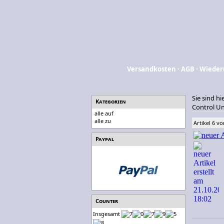
Versandkosten
·
AGB
·
Wieder
Sie sind hi
Kategorien
Control Un
alle auf
alle zu
Artikel 6 vo
Paypal
Counter
Insgesamt