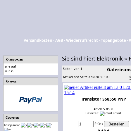
Versandkosten
·
AGB
·
Wiederrufsrecht
·
Topangebote
·
Sie sind hier:
Elektronik
»
Kategorien
alle auf
Seite 1 von 1
Galerieans
alle zu
Artikel pro Seite
3
10
20
50
100
Paypal
Transistor SS8550 PNP
Art-Nr. SS8550
Lieferzeit
sofort
Counter
Stück
Insgesamt
0,18 €