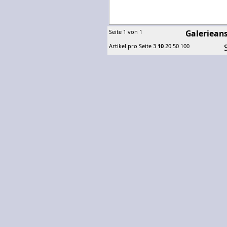
Seite 1 von 1
Galerieans
Artikel pro Seite
3
10
20
50
100