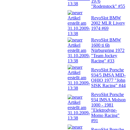
1976
"Rodenstock" #55
RevoSlot BMW
2002 MLR Livery
1974 #69
RevoSlot BMW
1600 ti 6h
Nürburgring 1972
"Team Jockey
Racing" #33
RevoSlot Porsche
934/5 IMSA MID-
OHIO 1977 "John
SISK Racing" #44
RevoSlot Porsche
934 IMSA Molson
1000 - 1981
"Elektrodyne-
Momo Racing"
#91
RevoSlot Porsche