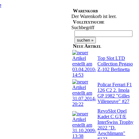
e
Warenkorb
Der Warenkorb ist leer.
Volltextsuche
Suchbegriff
Neue Artikel
Top Slot LTD
Collection Pegaso
Z-102 Berlinetta
Policar Ferrari F1
126 C2 2. Imola
GP 1982 "Gilles
Villeneuve" #27
RevoSlot Opel
Kadet C GT/E
InterSwiss Trophy
2022 "D.
Aeschlimann"
#123