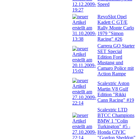
Speed
RevoSlot Opel
Kadett C GT/E
Rally Monte Carlo
1979 "Simon
Racing" #26
Carrera GO Starter
SET Special
Edition Ford
Mustang und
Camaro Police mit
Action Rampe
Scalextric Aston
Martin V8 Gulf
Edition "Rikki
Cann Racing" #19
Scalextric LTD
BTCC Champions
BMW 1 "Colin
Turkington" #5 -
Honda CIVIC
"Gordon Sheddon"