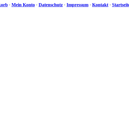
korb
·
Mein Konto
·
Datenschutz
·
Impressum
·
Kontakt
·
Startseit