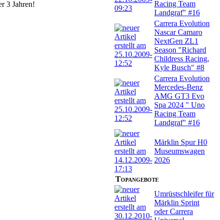
Racing Team
er 3 Jahren!
Landgraf" #16
Carrera Evolution
Nascar Camaro
NextGen ZL1
Season "Richard
Childress Racing,
Kyle Busch" #8
Carrera Evolution
Mercedes-Benz
AMG GT3 Evo
Spa 2024 " Uno
Racing Team
Landgraf" #16
Märklin Spur H0
Museumswagen
2026
Topangebote
Umrüstschleifer für
Märklin Sprint
oder Carrera