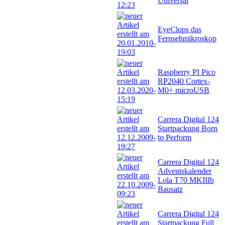
Universal
EyeClops das
Fernsehmikroskop
Raspberry PI Pico
RP2040 Cortex-
M0+ microUSB
Carrera Digital 124
Startpackung Born
to Perform
Carrera Digital 124
Adventskalender
Lola T70 MKIIIb
Bausatz
Carrera Digital 124
Startpackung Full