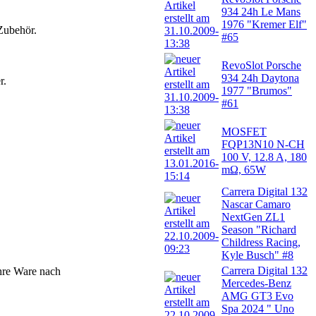
934 24h Le Mans
1976 "Kremer Elf"
Zubehör.
#65
RevoSlot Porsche
934 24h Daytona
r.
1977 "Brumos"
#61
MOSFET
FQP13N10 N-CH
100 V, 12.8 A, 180
mΩ, 65W
Carrera Digital 132
Nascar Camaro
NextGen ZL1
Season "Richard
Childress Racing,
Kyle Busch" #8
Carrera Digital 132
hre Ware nach
Mercedes-Benz
AMG GT3 Evo
Spa 2024 " Uno