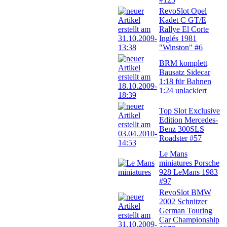
RevoSlot Opel
Kadet C GT/E
Rallye El Corte
Inglés 1981
"Winston" #6
BRM komplett
Bausatz Sidecar
1:18 für Bahnen
1:24 unlackiert
Top Slot Exclusive
Edition Mercedes-
Benz 300SLS
Roadster #57
Le Mans
miniatures Porsche
928 LeMans 1983
#97
RevoSlot BMW
2002 Schnitzer
German Touring
Car Championship