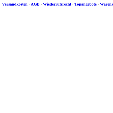
Versandkosten
·
AGB
·
Wiederrufsrecht
·
Topangebote
·
Waren