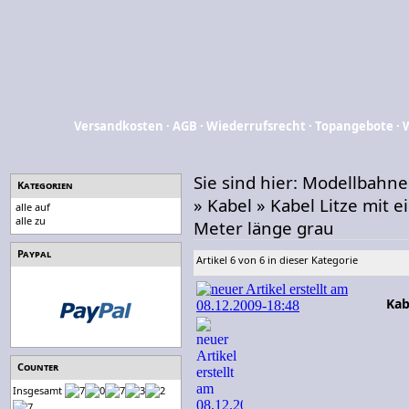
Versandkosten
·
AGB
·
Wiederrufsrecht
·
Topangebote
·
Sie sind hier:
Modellbahn
Kategorien
»
Kabel
»
Kabel Litze mit
alle auf
alle zu
Meter länge grau
Paypal
Artikel 6 von 6 in dieser Kategorie
Kab
Counter
Insgesamt