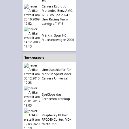
#8
Carrera Evolution
Mercedes-Benz AMG
GT3 Evo Spa 2024 "
Uno Racing Team
Landgraf" #16
Märklin Spur H0
Museumswagen 2026
Topangebote
Umrüstschleifer für
Märklin Sprint oder
Carrera Universal
EyeClops das
Fernsehmikroskop
Raspberry PI Pico
RP2040 Cortex-M0+
microUSB