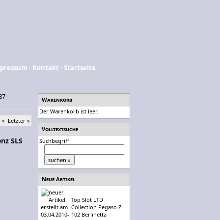
pressum
·
Kontakt
·
Startseite
87
Warenkorb
Der Warenkorb ist leer.
 »
Letzter »
Volltextsuche
enz SLS
Suchbegriff
Neue Artikel
Top Slot LTD
Collection Pegaso Z-
102 Berlinetta