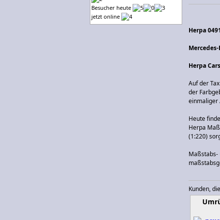
Besucher heute
jetzt online
Herpa 049
Mercedes-
Herpa Cars
Auf der Ta
der Farbgeb
einmaliger 
Heute finde
Herpa Maßst
(1:220) so
Maßstabs- u
maßstabsge
Kunden, die
Umrü