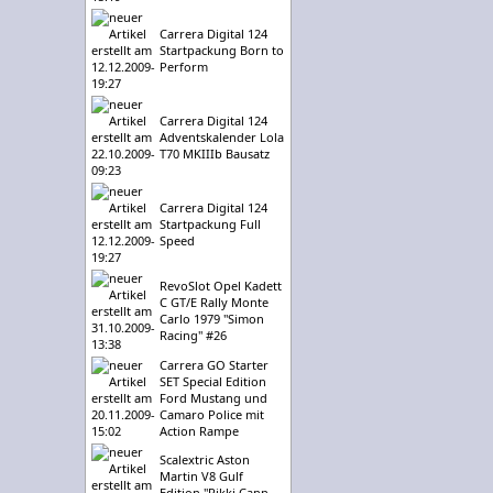
Carrera Digital 124
Startpackung Born to
Perform
Carrera Digital 124
Adventskalender Lola
T70 MKIIIb Bausatz
Carrera Digital 124
Startpackung Full
Speed
RevoSlot Opel Kadett
C GT/E Rally Monte
Carlo 1979 "Simon
Racing" #26
Carrera GO Starter
SET Special Edition
Ford Mustang und
Camaro Police mit
Action Rampe
Scalextric Aston
Martin V8 Gulf
Edition "Rikki Cann