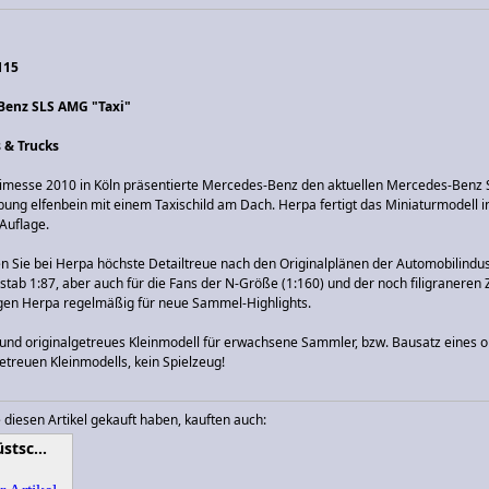
115
Benz SLS AMG "Taxi"
 & Trucks
ximesse 2010 in Köln präsentierte Mercedes-Benz den aktuellen Mercedes-Benz
ung elfenbein mit einem Taxischild am Dach. Herpa fertigt das Miniaturmodell i
Auflage.
n Sie bei Herpa höchste Detailtreue nach den Originalplänen der Automobilindus
ab 1:87, aber auch für die Fans der N-Größe (1:160) und der noch filigraneren
rgen Herpa regelmäßig für neue Sammel-Highlights.
nd originalgetreues Kleinmodell für erwachsene Sammler, bzw. Bausatz eines or
treuen Kleinmodells, kein Spielzeug!
 diesen Artikel gekauft haben, kauften auch:
stsc…