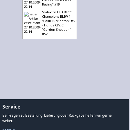
Racing" #19
Scalextric LTD BTCC
Champions BMW 1
"Colin Turkington" #5
- Honda CIVIC
"Gordon Sheddon"
#52
Service
Bei Fragen zu Bestellung, Lieferung oder Rückgabe helfen wir gerne
weiter.