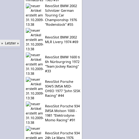
RevoSlot BMW 2002
Schnitzer German
Touring Car
Championship 1976
"Rodenstock" #55
RevoSlot BMW 2002
MLR Livery 1974 #69
 »
Letzter »
RevoSlot BMW 1600 ti
6h Nürburgring 1972
"Team Jockey Racing"
#33
RevoSlot Porsche
934/5 IMSA MID-
OHIO 1977 "John SISK
Racing" #44
RevoSlot Porsche 934
IMSA Molson 1000 -
1981 "Elektrodyne-
Momo Racing" #91
RevoSlot Porsche 934
24h Le Mans 1976