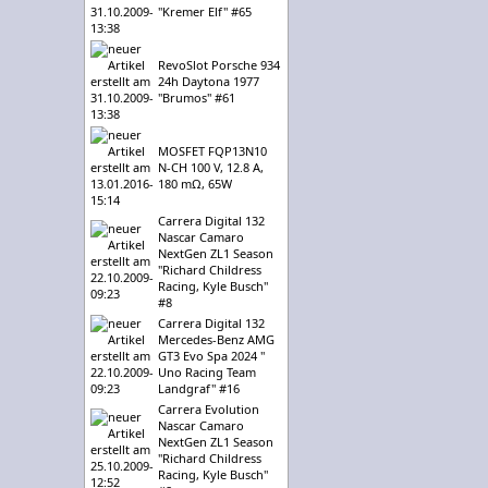
"Kremer Elf" #65
RevoSlot Porsche 934
24h Daytona 1977
"Brumos" #61
MOSFET FQP13N10
N-CH 100 V, 12.8 A,
180 mΩ, 65W
Carrera Digital 132
Nascar Camaro
NextGen ZL1 Season
"Richard Childress
Racing, Kyle Busch"
#8
Carrera Digital 132
Mercedes-Benz AMG
GT3 Evo Spa 2024 "
Uno Racing Team
Landgraf" #16
Carrera Evolution
Nascar Camaro
NextGen ZL1 Season
"Richard Childress
Racing, Kyle Busch"