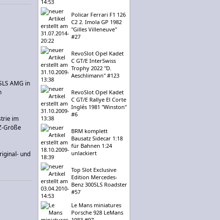
Policar Ferrari F1 126
C2 2. Imola GP 1982
"Gilles Villeneuve"
#27
RevoSlot Opel Kadet
C GT/E InterSwiss
Trophy 2022 "D.
Aeschlimann" #123
 SLS AMG in
n
RevoSlot Opel Kadet
C GT/E Rallye El Corte
Inglés 1981 "Winston"
#6
trie im
 Z-Größe
BRM komplett
Bausatz Sidecar 1:18
für Bahnen 1:24
unlackiert
iginal- und
Top Slot Exclusive
Edition Mercedes-
Benz 300SLS Roadster
#57
Le Mans miniatures
Porsche 928 LeMans
1983 #97