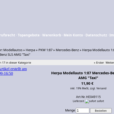
rufsrecht
·
Topangebote
·
Warenkorb
·
Mein Konto
·
Datenschutz
·
Im
er:
Modellautos
»
Herpa
»
PKW 1:87
»
Mercedes-Benz
»
Herpa Modellauto 1:
Benz SLS AMG "Taxi"
n 17 in dieser Kategorie
« Erster
Weiter
Herpa Modellauto 1:87 Mercedes-B
AMG "Taxi"
11,90 €
inkl. 19% MwSt,
zzgl. Versand
Art-Nr. HE049115
Lieferzeit
sofort
Menge